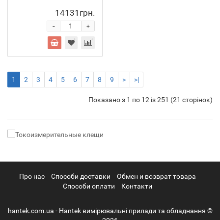
14131грн.
-
+
1
2
3
4
5
6
7
8
9
>
>|
Показано з 1 по 12 із 251 (21 сторінок)
Про нас
Cпособи доставки
Обмен и возврат товара
Способи оплати
Контакти
hantek.com.ua - Hantek вимірювальні прилади та обладнання ©