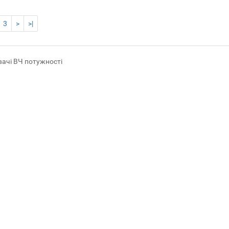
3
>
>|
ачі ВЧ потужності