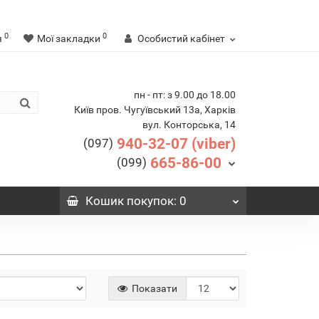
0
0
я
Мої закладки
Особистий кабінет
пн - пт: з 9.00 до 18.00
Київ пров. Чугуївський 13а, Харків
вул. Конторська, 14
940-32-07 (viber)
(097)
665-86-00
(099)
Кошик
покупок
: 0
Показати