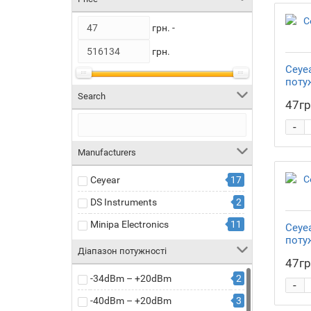
грн. -
грн.
Ceye
поту
Search
47гр
-
Manufacturers
Ceyear
17
DS Instruments
2
Minipa Electronics
11
Ceye
поту
Діапазон потужності
47гр
-34dBm – +20dBm
2
-
-40dBm – +20dBm
3