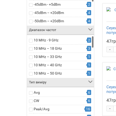
-45dBm - +5dBm
2
-45dBm – +20dBm
4
-50dBm – +20dBm
4
Ceye
-60dBm – +20dBm
8
Диапазон частот
поту
-60dBm – +23dBm
1
10 MHz - 9 GHz
2
47гр
-65dBm – +23dBm
2
10 MHz – 18 GHz
3
-
-65dBm – +26dBm
1
10 MHz – 33 GHz
1
-70dBm – +20dBm
2
10 MHz – 40 GHz
1
-70dBm – +26dBm
1
10 MHz – 50 GHz
1
10 MHz – 6 GHz
1
Тип виміру
Ceye
10 MHz – 8 GHz
1
поту
Avg
6
4 kHz – 40 GHz
1
47гр
CW
6
4 kHz – 6 GHz
1
-
Peak/Avg
16
50 MHz - 6 GHz
1