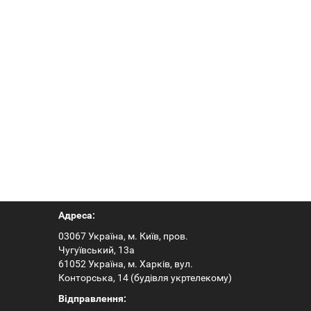
Hantek6204BC
DSO1062B
Адреса:
03067 Україна, м. Київ, пров.
Чугуївський, 13а
61052 Україна, м. Харків, вул.
Конторська, 14 (будівля укртелекому)
Відправлення: