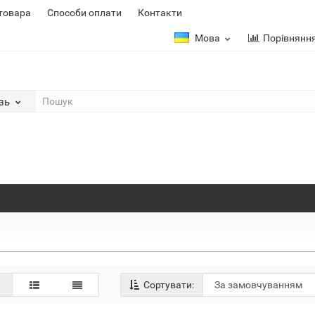
 товара
Способи оплати
Контакти
Мова
Порівнянн
зь
Сортувати: