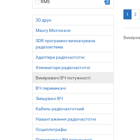
RMS
2
50 MHz – 18 GHz
3
1
2
50 MHz – 26.5 GHz
2
3D друк
50 MHz – 40 GHz
4
Maury Microwave
Вимірюв
50 MHz – 8 GHz
2
SDR програмно-визначувана
радіосистема
500 MHz – 67 GHz
1
Адаптери радіочастотні
6 kHz – 6 GHz
1
Атенюатори радіочастотні
9 kHz – 500 GHz
4
Вимірювачі ВЧ потужності
ВЧ перемикачі
Змішувачі ВЧ
Кабель радіочастотний
Навантаження радіочастотні
Осциллографы
Підсилювачі ВЧ потужності