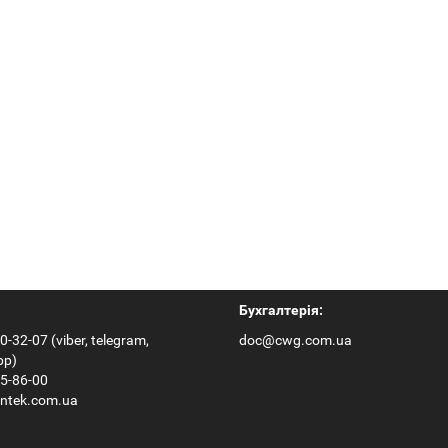
ртативный Hantek
Hantek2D82auto
Бухгалтерія:
0-32-07 (viber, telegram,
doc@cwg.com.ua
pp)
65-86-00
ntek.com.ua