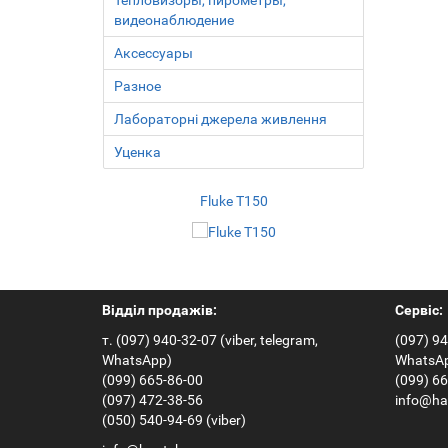
Тепловизоры, пирометры,
видеонаблюдение
Аксесcуары
Разное
Лабораторні джерела живлення
Уценка
Fluke T150
HT2018B
По
Відділ продажів:
Сервіс:
т. (097) 940-32-07 (viber, telegram,
(097) 94
WhatsApp)
WhatsA
(099) 665-86-00
(099) 6
(097) 472-38-56
info@ha
(050) 540-94-69 (viber)