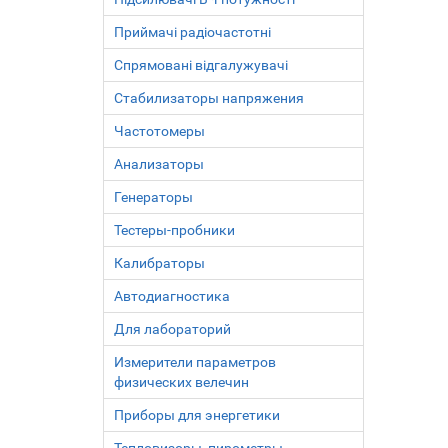
Приймачі радіочастотні
Спрямовані відгалужувачі
Стабилизаторы напряжения
Частотомеры
Анализаторы
Генераторы
Тестеры-пробники
Калибраторы
Автодиагностика
Для лабораторий
Измерители параметров
физических велечин
Приборы для энергетики