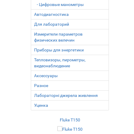
- Цифровые манометры
Автодиагностика
Для лабораторий
Измерители параметров
физических велечин
Приборы для энергетики
Тепловизоры, пирометры,
видеонаблюдение
Аксесcуары
Разное
Лабораторні джерела живлення
Уценка
Fluke T150
HT2018B
По