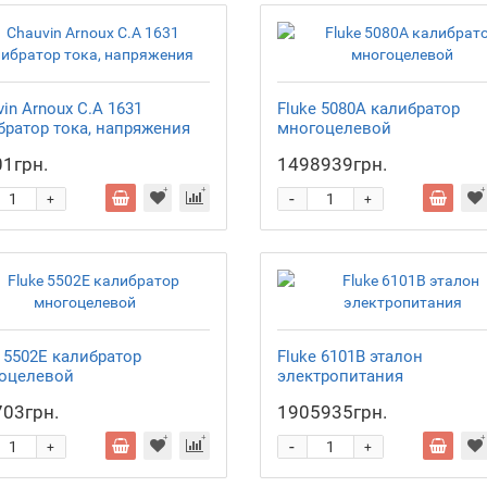
in Arnoux C.A 1631
Fluke 5080А калибратор
братор тока, напряжения
многоцелевой
1грн.
1498939грн.
-
+
+
e 5502E калибратор
Fluke 6101B эталон
оцелевой
электропитания
03грн.
1905935грн.
-
+
+