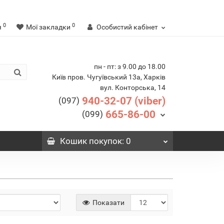
0
0
я
Мої закладки
Особистий кабінет
пн - пт: з 9.00 до 18.00
Київ пров. Чугуївський 13а, Харків
вул. Конторська, 14
940-32-07 (viber)
(097)
665-86-00
(099)
Кошик
покупок
: 0
Показати