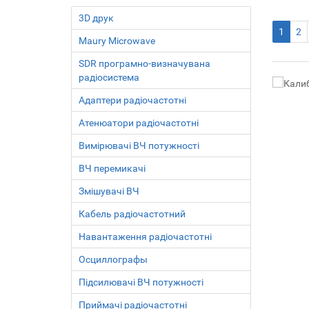
3D друк
1
2
Maury Microwave
SDR програмно-визначувана
радіосистема
Адаптери радіочастотні
Атенюатори радіочастотні
Вимірювачі ВЧ потужності
ВЧ перемикачі
Змішувачі ВЧ
Кабель радіочастотний
Навантаження радіочастотні
Осциллографы
Підсилювачі ВЧ потужності
Приймачі радіочастотні