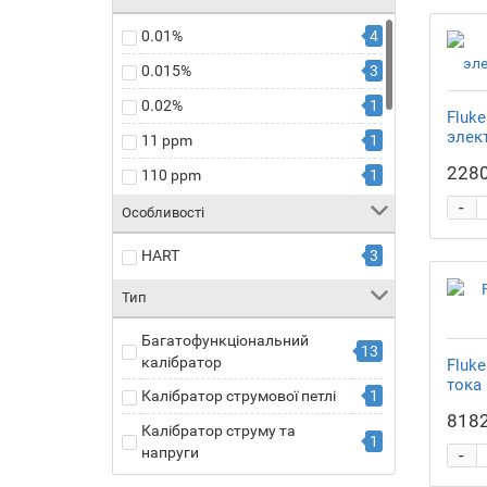
Meatest
70
0.01%
4
Metrix
1
0.015%
3
PANRAN
3
0.02%
1
Fluk
TUNKIA
7
элек
11 ppm
1
Victor
7
2280
110 ppm
1
ЗИП-Научприбор
3
-
3.7 ppm
1
Особливості
Метропир
1
500 ppm
2
HART
3
МНИПИ
1
52 ppm
1
Тип
85 ppm
1
Багатофункціональний
13
калібратор
Fluke
тока
Калібратор струмової петлі
1
8182
Калібратор струму та
1
напруги
-