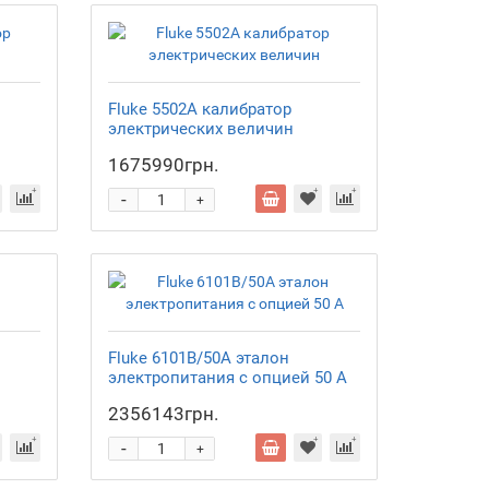
Fluke 5502A калибратор
электрических величин
1675990грн.
-
+
Fluke 6101B/50A эталон
электропитания с опцией 50 A
2356143грн.
-
+