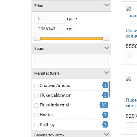
Price
грн. -
грн.
Chauv
кали
5550
Search
-
Manufacturers
Chauvin Arnoux
1
Fluke Calibration
3
Fluk
Fluke Industrial
22
мног
Hantek
1
9297
Keithley
1
-
Martel Electronics
6
Базова точність