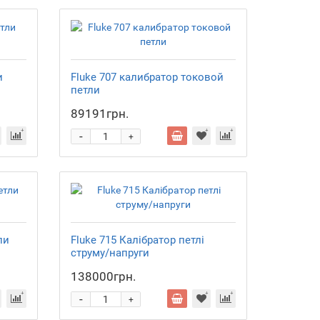
и
Fluke 707 калибратор токовой
петли
89191грн.
-
+
ли
Fluke 715 Калібратор петлі
струму/напруги
138000грн.
-
+