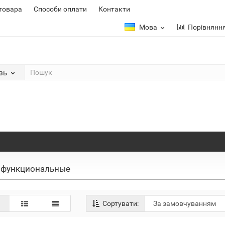
 товара
Способи оплати
Контакти
Мова
Порівнянн
зь
офункциональные
Сортувати: