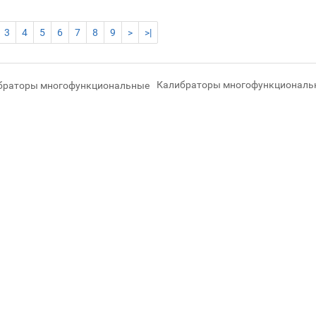
3
4
5
6
7
8
9
>
>|
Калибраторы многофункциональ