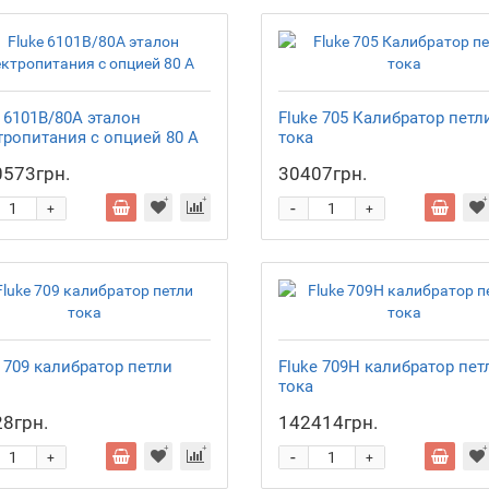
e 6101B/80A эталон
Fluke 705 Калибратор петл
тропитания с опцией 80 A
тока
573грн.
30407грн.
-
+
+
 709 калибратор петли
Fluke 709H калибратор пет
тока
8грн.
142414грн.
-
+
+