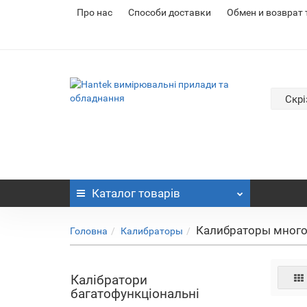
Про нас
Cпособи доставки
Обмен и возврат
Скрі
Каталог
товарів
Калибраторы мног
Головна
Калибраторы
Калібратори
багатофункціональні