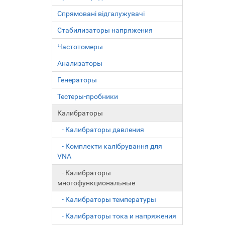
Спрямовані відгалужувачі
Стабилизаторы напряжения
Частотомеры
Анализаторы
Генераторы
Тестеры-пробники
Калибраторы
- Калибраторы давления
- Комплекти калібрування для
VNA
- Калибраторы
многофункциональные
- Калибраторы температуры
- Калибраторы тока и напряжения