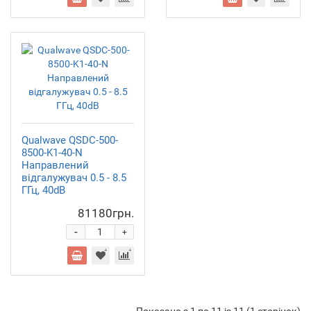
Qualwave QSDC-500-
8500-K1-40-N
Направлений
відгалужувач 0.5 - 8.5
ГГц, 40dB
81180грн.
-
+
Показано з 1 по 11 із 11 (1 сторінок)