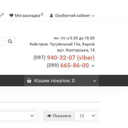
0
0
я
Мої закладки
Особистий кабінет
пн - пт: з 9.00 до 18.00
Київ пров. Чугуївський 13а, Харків
вул. Конторська, 14
940-32-07 (viber)
(097)
665-86-00
(099)
Кошик
покупок
: 0
Показати