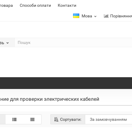
 товара
Способи оплати
Контакти
Мова
Порівнянн
зь
ние для проверки электрических кабелей
Сортувати: