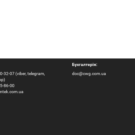
ртативный Hantek
Hantek2D82auto
Бухгалтерія:
0-32-07 (viber, telegram,
doc@cwg.com.ua
pp)
65-86-00
ntek.com.ua