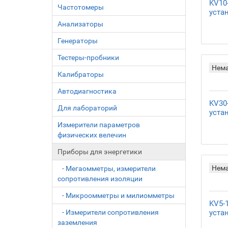
KV10
Частотомеры
уста
Анализаторы
Генераторы
Тестеры-пробники
Нем
Калибраторы
Автодиагностика
KV30
Для лабораторий
уста
Измерители параметров
физических велечин
Приборы для энергетики
Нем
- Мегаомметры, измерители
сопротивления изоляции
- Микроомметры и милиомметры
KV5-
- Измерители сопротивления
уста
заземления