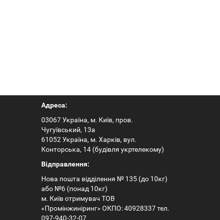
Hantek6204BC
DSO1062B
Адреса:
03067 Україна, м. Київ, пров.
Чугуївський, 13а
61052 Україна, м. Харків, вул.
Конторська, 14 (будівля укртелекому)
Відправлення:
Нова пошта відділення № 135 (до 10кг)
або №6 (понад 10кг)
м. Київ отримувач ТОВ
«Промінжиніринг» ОКПО: 40928337 тел.
097-940-32-07