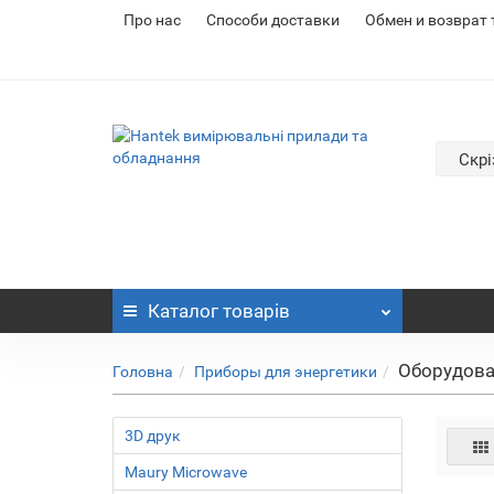
Про нас
Cпособи доставки
Обмен и возврат
Скрі
Каталог
товарів
Оборудова
Головна
Приборы для энергетики
3D друк
Maury Microwave