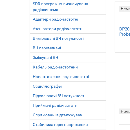
SDR програмно-визначувана
Нем
радіосистема
Адаптери радіочастотні
Атенюатори радіочастотні
DP20 
Prob
Вимірювачі ВЧ потужності
ВЧ перемикачі
Змішувачі ВЧ
Кабель радіочастотний
Навантаження радіочастотні
Осциллографы
Підсилювачі ВЧ потужності
Приймачі радіочастотні
Нем
Спрямовані відгалужувачі
Стабилизаторы напряжения