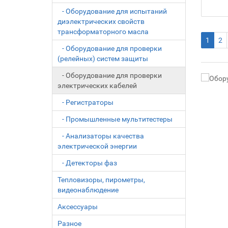
- Оборудование для испытаний
диэлектрических свойств
трансформаторного масла
1
2
- Оборудование для проверки
(релейных) систем защиты
- Оборудование для проверки
электрических кабелей
- Регистраторы
- Промышленные мультитестеры
- Анализаторы качества
электрической энергии
- Детекторы фаз
Тепловизоры, пирометры,
видеонаблюдение
Аксесcуары
Разное