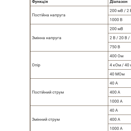
Функція
Діапазон
200 мВ / 2 
Постійна напруга
1000 В
200 мВ
Змінна напруга
2 В / 20 В /
750 В
400 Ом
Опір
4 кОм / 40
40 МОм
40 А
Постійний струм
400 А
1000 А
40 А
Змінний струм
400 А
1000 А