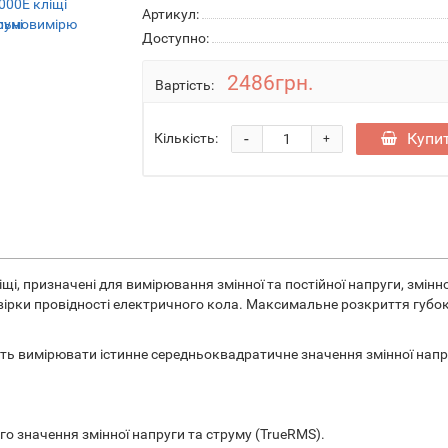
Артикул:
Доступно:
2486грн.
Вартість:
-
Купи
Кількість:
+
і, призначені для вимірювання змінної та постійної напруги, змінног
евірки провідності електричного кола. Максимальне розкриття губок
ь вимірювати істинне середньоквадратичне значення змінної напру
 значення змінної напруги та струму (TrueRMS).