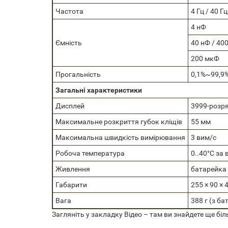
Частота
4 Гц / 40 Гц
4 нФ
Ємність
40 нФ / 40
200 мкФ
Прогальність
0,1%~99,9
Загальні характеристики
Дисплей
3999-розр
Максимальне розкриття губок кліщів
55 мм
Максимальна швидкість вимірювання
3 вим/с
Робоча температура
0..40°С за 
Живлення
батарейка
Габарити
255 × 90 × 
Вага
388 г (з б
Загляніть у закладку Відео – там ви знайдете ще біл