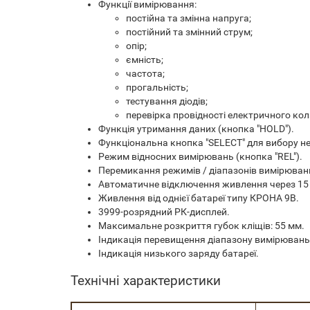
Функції вимірювання:
постійна та змінна напруга;
постійний та змінний струм;
опір;
ємність;
частота;
прогальність;
тестування діодів;
перевірка провідності електричного кол
Функція утримання даних (кнопка "HOLD").
Функціональна кнопка "SELECT" для вибору нео
Режим відносних вимірювань (кнопка "REL").
Перемикання режимів / діапазонів вимірюван
Автоматичне відключення живлення через 15
Живлення від однієї батареї типу КРОНА 9В.
3999-розрядний РК-дисплей.
Максимальне розкриття губок кліщів: 55 мм.
Індикація перевищення діапазону вимірювань (
Індикація низького заряду батареї.
Технічні характеристики