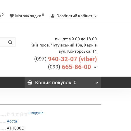
0
0
я
Мої закладки
Особистий кабінет
пн - пт: з 9.00 до 18.00
Київ пров. Чугуївський 13а, Харків
вул. Конторська, 14
940-32-07 (viber)
(097)
665-86-00
(099)
Кошик
покупок
: 0
0 відгуків
Accta
AT-1000E