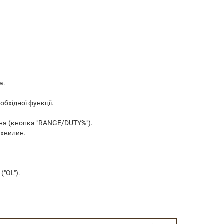
а.
бхідної функції.
ня (кнопка "RANGE/DUTY%").
 хвилин.
"OL").