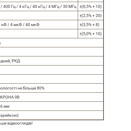
 / 400 Гц / 4 кГц / 40 кГц / 4 МГц / 30 МГц
±(0,5% + 10)
±(2,5% + 20)
0 нФ / 4 мкФ / 40 мкФ
±(3,5% + 8)
±(5,0% + 10)
%
ядний, РКД
вологості не більше 80%
 КРОНА 9В
46 мм
атарейкою)
ьше відеооглядів!