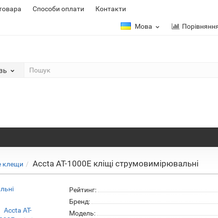
 товара
Способи оплати
Контакти
Мова
Порівнянн
зь
Accta AT-1000E кліщі струмовимірювальні
е клещи
Рейтинг:
Бренд:
Модель: