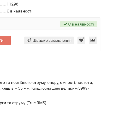
11296
Є в наявності
Є в наявності
ти
Швидке замовлення
о та постійного струму, опору, ємності, частоти,
 кліщів – 55 мм. Кліщі оснащені великим 3999-
ги та струму (True RMS).