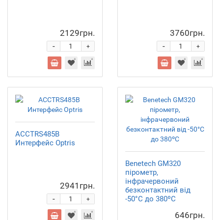
2129грн.
3760грн.
-
-
+
+
ACCTRS485B
Интерфейс Optris
Benetech GM320
пірометр,
інфрачервоний
2941грн.
безконтактний від
-
-50°С до 380ºC
+
646грн.