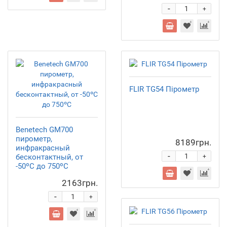
-
+
FLIR TG54 Пірометр
Benetech GM700
пирометр,
8189грн.
инфракрасный
-
бесконтактный, от
+
-50ºC до 750ºC
2163грн.
-
+