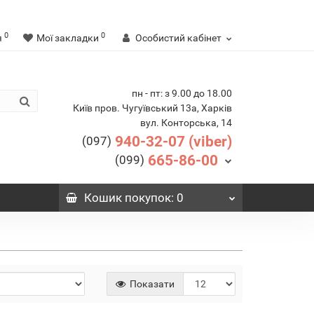
0
0
я
Мої закладки
Особистий кабінет
пн - пт: з 9.00 до 18.00
Київ пров. Чугуївський 13а, Харків
вул. Конторська, 14
940-32-07 (viber)
(097)
665-86-00
(099)
Кошик
покупок
: 0
Показати