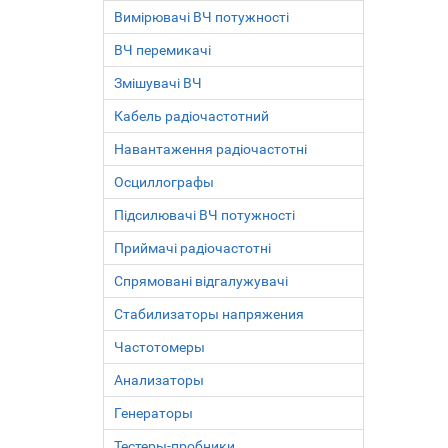
Вимірювачі ВЧ потужності
ВЧ перемикачі
Змішувачі ВЧ
Кабель радіочастотний
Навантаження радіочастотні
Осциллографы
Підсилювачі ВЧ потужності
Приймачі радіочастотні
Спрямовані відгалужувачі
Стабилизаторы напряжения
Частотомеры
Анализаторы
Генераторы
Тестеры-пробники