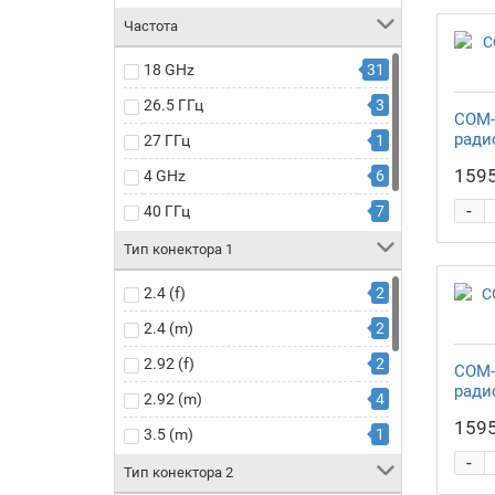
Частота
18 GHz
31
26.5 ГГц
3
COM-
ради
27 ГГц
1
1595
4 GHz
6
-
40 ГГц
7
50 ГГц
3
Тип конектора 1
2.4 (f)
2
2.4 (m)
2
2.92 (f)
2
COM-
ради
2.92 (m)
4
1595
3.5 (m)
1
-
BNC (f)
1
Тип конектора 2