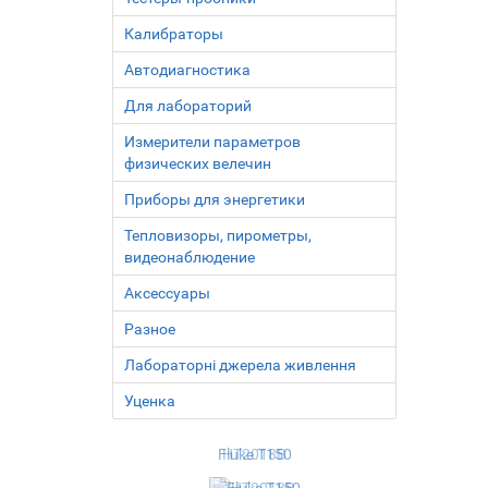
Калибраторы
Автодиагностика
Для лабораторий
Измерители параметров
физических велечин
Приборы для энергетики
Тепловизоры, пирометры,
видеонаблюдение
Аксесcуары
Разное
Лабораторні джерела живлення
Уценка
0
HT2018B
По