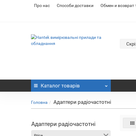
Про нас
Cпособи доставки
Обмен и возврат
Скрі
Каталог
товарів
Адаптери радіочастотні
Головна
Адаптери радіочастотні
Price