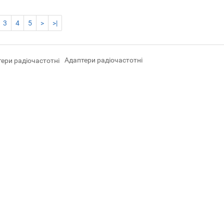
3
4
5
>
>|
Адаптери радіочастотні