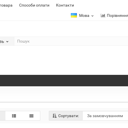
 товара
Способи оплати
Контакти
Мова
Порівнянн
зь
Сортувати: