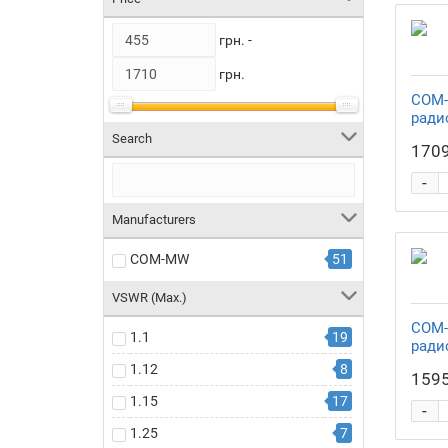
грн. -
грн.
COM-
ради
Search
1709
-
Manufacturers
COM-MW
51
VSWR (Max.)
COM-
1.1
19
ради
1.12
8
1595
1.15
17
-
1.25
7