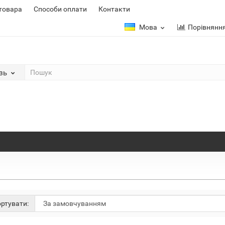
 товара
Способи оплати
Контакти
Мова
Порівнянн
зь
ртувати: