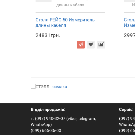
Стэлл РЕЙС-50 Измеритель
Стэл
длины кабеля
Изме
24831грн.
2997
ссылка
Відділ продажів:
Сервіс:
т. (097) 940-32-07 (viber, telegram,
(097) 94
WhatsApp)
WhatsA
(099) 665-86-00
(099) 6