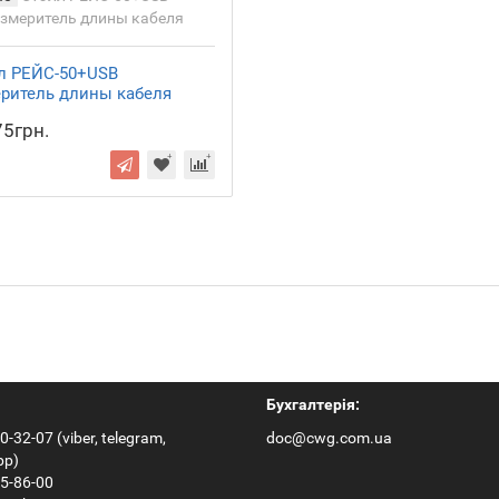
л РЕЙС-50+USB
ритель длины кабеля
5грн.
Бухгалтерія:
0-32-07 (viber, telegram,
doc@cwg.com.ua
pp)
65-86-00