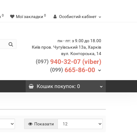
0
0
я
Мої закладки
Особистий кабінет
пн - пт: з 9.00 до 18.00
Київ пров. Чугуївський 13а, Харків
вул. Конторська, 14
940-32-07 (viber)
(097)
665-86-00
(099)
Кошик
покупок
: 0
Показати