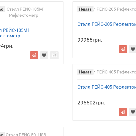
ає
Немає
Стэлл РЕЙС-205 Рефлекто
л РЕЙС-105М1
ектометр
99965грн.
4грн.
Немає
Стэлл РЕЙС-405 Рефлекто
295502грн.
ає