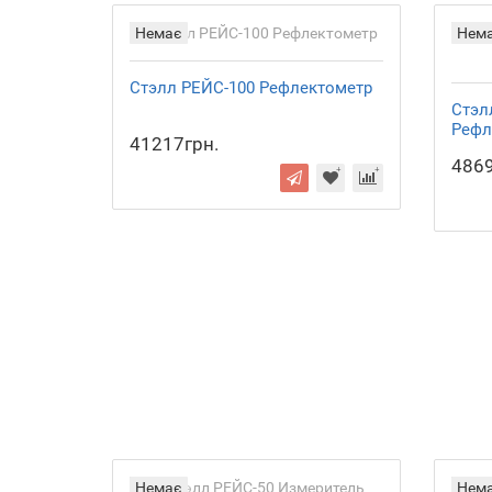
Немає
Нем
Стэлл РЕЙС-100 Рефлектометр
Стэл
Рефл
41217грн.
4869
Немає
Нем