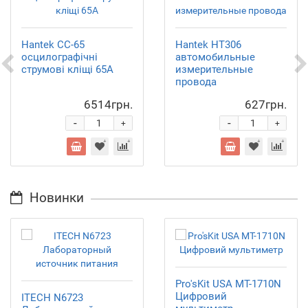
Hantek CC-65
Hantek HT306
осцилографічні
автомобильные
струмові кліщі 65А
измерительные
провода
6514грн.
627грн.
-
-
+
+
Новинки
Pro'sKit USA MT-1710N
Цифровий
ITECH N6723