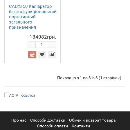
CALYS 50 Калібратор
багатофункціональний
портативний
загального
призначення
134082грн.
-
+
Показано з 1 по 3 із 3 (1 сторінок)
ссылка
Про нас
Cпособи доставки
Обмен и возврат товара
Способи оплати
Контакти