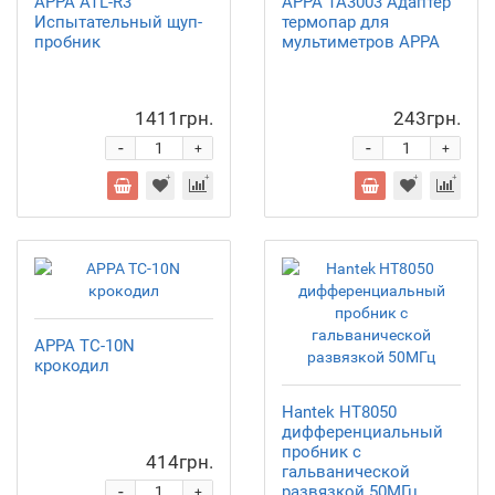
APPA ATL-R3
APPA TA3003 Адаптер
Испытательный щуп-
термопар для
пробник
мультиметров APPA
1411грн.
243грн.
-
-
+
+
APPA TC-10N
крокодил
Hantek HT8050
дифференциальный
пробник с
414грн.
гальванической
-
развязкой 50МГц
+