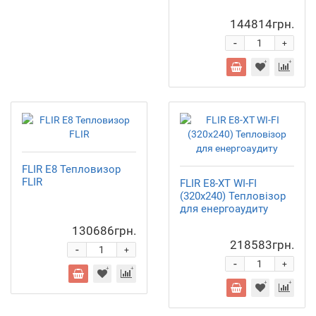
144814грн.
-
+
FLIR E8 Тепловизор
FLIR
FLIR E8-XT WI-FI
(320x240) Тепловізор
для енергоаудиту
130686грн.
218583грн.
-
+
-
+