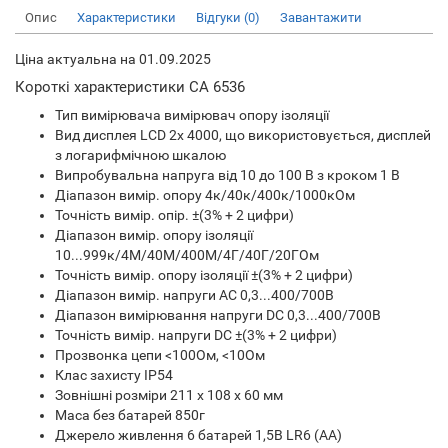
Опис
Характеристики
Відгуки (0)
Завантажити
Ціна актуальна на 01.09.2025
Короткі характеристики CA 6536
Тип вимірювача вимірювач опору ізоляції
Вид дисплея LCD 2x 4000, що використовується, дисплей
з логарифмічною шкалою
Випробувальна напруга від 10 до 100 В з кроком 1 В
Діапазон вимір. опору 4к/40к/400к/1000кОм
Точність вимір. опір. ±(3% + 2 цифри)
Діапазон вимір. опору ізоляції
10...999к/4M/40M/400M/4Г/40Г/20ГОм
Точність вимір. опору ізоляції ±(3% + 2 цифри)
Діапазон вимір. напруги AC 0,3...400/700В
Діапазон вимірювання напруги DC 0,3...400/700В
Точність вимір. напруги DC ±(3% + 2 цифри)
Прозвонка цепи <100Ом, <10Ом
Клас захисту IP54
Зовнішні розміри 211 x 108 x 60 мм
Маса без батарей 850г
Джерело живлення 6 батарей 1,5В LR6 (AA)