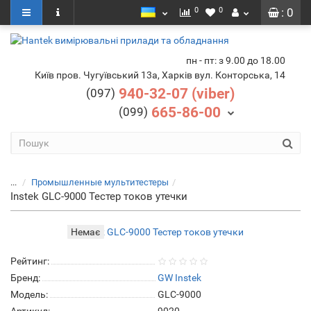
0
0
: 0
пн - пт: з 9.00 до 18.00
Київ пров. Чугуївський 13а, Харків вул. Конторська, 14
940-32-07 (viber)
(097)
665-86-00
(099)
...
Промышленные мультитестеры
Instek GLC-9000 Тестер токов утечки
Немає
Рейтинг:
Бренд:
GW Instek
Модель:
GLC-9000