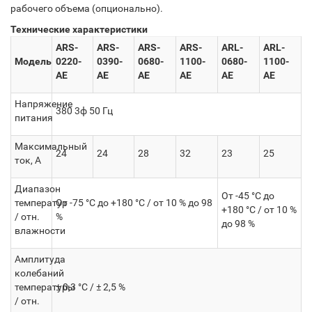
рабочего объема (опционально).
Технические характеристики
ARS-
ARS-
ARS-
ARS-
ARL-
ARL-
Модель
0220
-
0390
-
0680
-
1100
-
0680
-
1100
-
AE
AE
AE
AE
AE
AE
Напряжение
380 3ф 50 Гц
питания
Максимальный
24
24
28
32
23
25
ток, А
Диапазон
От -45 °C до
температур
От -75 °C до +180 °C / от 10 % до 98
+180 °C / от 10 %
/ отн.
%
до 98 %
влажности
Амплитуда
колебаний
температуры
± 0,3 °C / ± 2,5 %
/ отн.