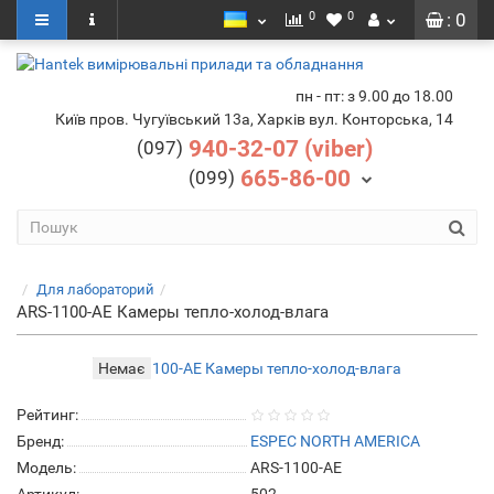
0
0
: 0
пн - пт: з 9.00 до 18.00
Київ пров. Чугуївський 13а, Харків вул. Конторська, 14
940-32-07 (viber)
(097)
665-86-00
(099)
Для лабораторий
ARS-1100-AE Камеры тепло-холод-влага
Немає
Рейтинг:
Бренд:
ESPEC NORTH AMERICA
Модель:
ARS-1100-AE