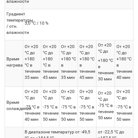
влажности
Градиент
температуры
3,0 °C / 10 %
/ отн.
влажности
От +20
От +20
От +20
От +20
От +20
От +20
°C до
°C до
°C до
°C до
°C до
°C до
Время
+180
+180
+180 °С
+180 °С
+180 °С
+180 °С
нагрева
°С в
°С в
в
в
в
в
течение
течение
течение
течение
течение
течение
35 мин
45 мин
35 мин
45 мин
40 мин
30 мин
От +20
От +20
От +20
От +20
От +20
От +20
°C до
°C до
°С до
°С до
°С до
°С до
Время
-75 °С в
-75 °С в
-75 °С в
-75 °С в
-75 °С в
-75 °С в
охлаждения
течение
течение
течение
течение
течение
течение
50 мин
40 мин
50 мин
50 мин
50 мин
50 мин
В диапазоне температур от -49,5
от -22,5 °C до