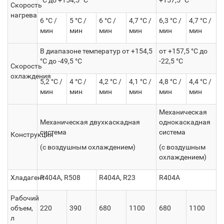
°C до +154,5 °C
+157,5 °C
Скорость
нагрева
6 °C /
5 °C /
6 °C /
4,7 °C /
6,3 °C /
4,7 °C /
мин
мин
мин
мин
мин
мин
В диапазоне температур от +154,5
от +157,5 °C до
°C до -49,5 °C
-22,5 °C
Скорость
охлаждения
5,2 °C /
4 °C /
4,2 °C /
4,1 °C /
4,8 °C /
4,4 °C /
мин
мин
мин
мин
мин
мин
Механическая
Механическая двухкаскадная
однокаскадная
система
система
Конструкция
(с воздушным охлаждением)
(с воздушным
охлаждением)
Хладагент
R404A, R508
R404A, R23
R404A
Рабочий
объем,
220
390
680
1100
680
1100
л