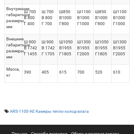
Внутренние
Ш 700
Ш 700
Ш850
Ш1100
Ш850
Ш1100
габаритные
В 800
В 800
В1000
В1000
В1000
В1000
размеры,
Г 400
Г 700
Г800
Г1000
Г800
Г1000
мм
Внешние
Ш 900
Ш 900
Ш1050
Ш1300
Ш1050
Ш1300
габаритные
В 1742
В 1742
В1955
В1955
В1955
В1955
размеры,
Г 1455
Г 1705
Г1805
Г2005
Г1805
Г2005
мм
Масса,
390
405
615
700
520
610
кг
ARS-1100-AE Камеры тепло-холод-влага
Про нас
Cпособи доставки
Обмен и возврат товара