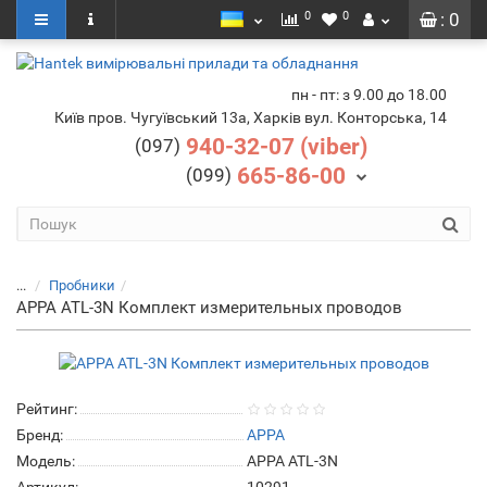
0
0
: 0
пн - пт: з 9.00 до 18.00
Київ пров. Чугуївський 13а, Харків вул. Конторська, 14
940-32-07 (viber)
(097)
665-86-00
(099)
...
Пробники
APPA ATL-3N Комплект измерительных проводов
Рейтинг:
Бренд:
APPA
Модель:
APPA ATL-3N