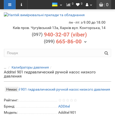
0
0
: 0
пн - пт: з 9.00 до 18.00
Київ пров. Чугуївський 13а, Харків вул. Конторська, 14
940-32-07 (viber)
(097)
665-86-00
(099)
...
Калибраторы давления
Additel 901 гидравлический ручной насос низкого
давления
Немає
Рейтинг:
Бренд:
ADDitel
Модель:
Additel 901