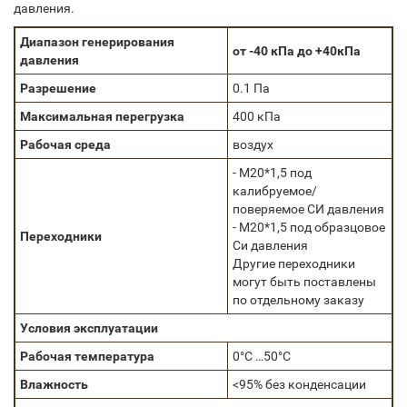
давления.
Диапазон генерирования
от -40 кПа до +40кПа
давления
Разрешение
0.1 Па
Максимальная перегрузка
400 кПа
Рабочая среда
воздух
- М20*1,5 под
калибруемое/
поверяемое СИ давления
- М20*1,5 под образцовое
Переходники
Си давления
Другие переходники
могут быть поставлены
по отдельному заказу
Условия эксплуатации
Рабочая температура
0°C …50°C
Влажность
<95% без конденсации