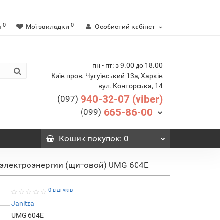
0
0
я
Мої закладки
Особистий кабінет
пн - пт: з 9.00 до 18.00
Київ пров. Чугуївський 13а, Харків
вул. Конторська, 14
940-32-07 (viber)
(097)
665-86-00
(099)
Кошик
покупок
: 0
электроэнергии (щитовой) UMG 604E
0 відгуків
Janitza
UMG 604E