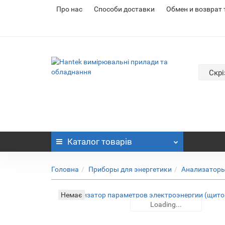
Про нас
Cпособи доставки
Обмен и возврат
Скрі
Каталог
товарів
Головна
Приборы для энергетики
Анализаторы
Немає
Loading...
Loading...