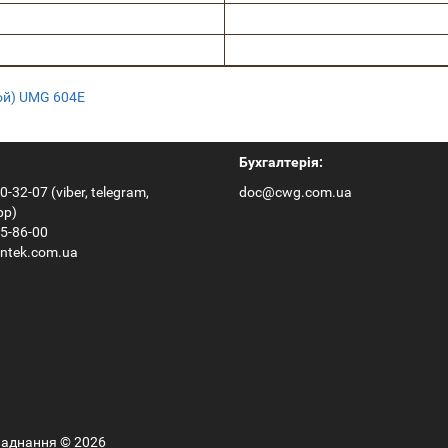
ой) UMG 604E
Бухгалтерія:
0-32-07 (viber, telegram,
doc@cwg.com.ua
pp)
65-86-00
ntek.com.ua
бладнання © 2026