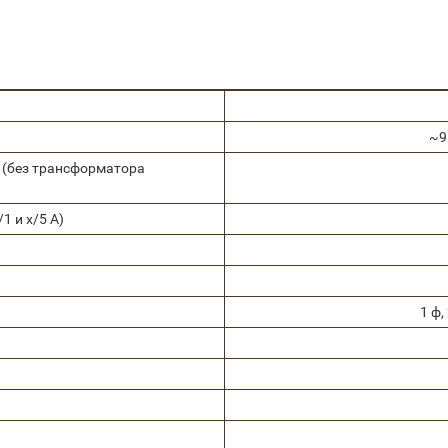
~9
 (без трансформатора
1 и x/5 A)
1 ф,