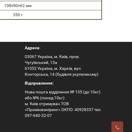
108×90×62 мм
350 г
Адреса:
03067 Україна, м. Київ, пров.
Чугуївський, 13а
61052 Україна, м. Харків, вул.
Конторська, 14 (будівля укртелекому)
Відправлення:
Нова пошта відділення № 135 (до 10кг)
або №6 (понад 10кг)
м. Київ отримувач ТОВ
«Промінжиніринг» ОКПО: 40928337 тел.
097-940-32-07