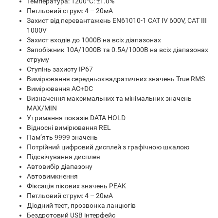
Температура: 1200°С: ±1.0%
Петльовий струм: 4 – 20мА
Захист від перевантажень EN61010-1 CAT IV 600V, CAT III
1000V
Захист входів до 1000В на всіх діапазонах
Запобіжник 10А/1000В та 0.5А/1000В на всіх діапазонах
струму
Ступінь захисту IP67
Вимірювання середньоквадратичних значень True RMS
Вимірювання AC+DC
Визначення максимальних та мінімальних значень
MAX/MIN
Утримання показів DATA HOLD
Відносні вимірювання REL
Пам’ять 9999 значень
Потрійний цифровий дисплей з графічною шкалою
Підсвічування дисплея
Автовибір діапазону
Автовимкнення
Фіксація пікових значень PEAK
Петльовий струм: 4 – 20мА
Діодний тест, прозвонка ланцюгів
Бездротовий USB інтерфейс