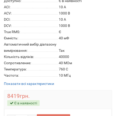
Доступно:
Є в наявності
ACI:
10 A
ACV:
1000 В
DCI:
10 A
DCV:
1000 В
True RMS:
Є
Ємність:
40 мФ
Автоматичний вибір діапазону
вимірювання:
Так
Кількість відліків:
40000
Сопротивление:
40 МОм
Температура:
760 C
Частота:
10 МГц
Показати всі характеристики
8419грн.
Є в наявності