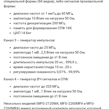
специальной формы (66 видов), либо сигналов произвольной
формы:
диапазон частот от 1 мкГц до 60 МГц,
амплитуда 10 Впик на нагрузке 50 Ом,
частота дискретизации 200 МГц
память для формирования СПФ 16К
ЦАП 14 бит
Канал 3 – генератор импульсов:
диапазон часто до 25 МГц,
амплитуда 1 мВ…2,5 Впик на нагрузке 50 Ом,
постоянное смещение до ±1 В пик
длительность импульсов 20 нс… 999,9 с,
время нарастания/спада 10 нс…20 с
регулируемая скважность 0,01%...99,99%.
Канал 4 – генератор ВЧ сигналов и СПФ:
диапазон частот до 320 МГц,
амплитуда 1 мВ…1 Впик на нагрузке 50 Ом,
постоянное смещение до ±1 В пик
Несколько моделей (MFG-2120MA, MFG-2260MFA и MFG-
2260MRA) имеют встроенный усилитель мощности, который