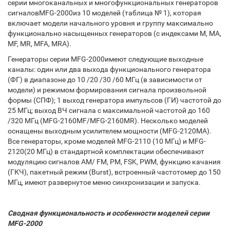
серии многоканальных и многофункциональных генераторов
сигналовMFG-2000из 10 моделей (таблица № 1), которая
включает модели начального уровня и группу максимально
функционально насыщенных генераторов (с индексами M, MA,
MF, MR, MFA, MRA).
Генераторы серии MFG-2000имеют следующие выходные
каналы: один или два выхода функционального генератора
(ФГ) в диапазоне до 10 /20 /30 /60 МГц (в зависимости от
модели) и режимом формирования сигнала произвольной
формы (СПФ); 1 выход генератора импульсов (ГИ) частотой до
25 МГц; выход ВЧ сигнала с максимальной частотой до 160
/320 МГц (MFG-2160MF/MFG-2160MR). Несколько моделей
оснащены выходным усилителем мощности (MFG-2120MA).
Все генераторы, кроме моделей MFG-2110 (10 МГц) и MFG-
2120(20 МГц) в стандартной комплектации обеспечивают
модуляцию сигналов AM/ FM, PM, FSK, PWM, функцию качания
(ГКЧ), пакетный режим (Burst), встроенный частотомер до 150
МГц, имеют развернутое меню синхронизации и запуска.
Сводная функциональность и особенности моделей серии
MFG-2000