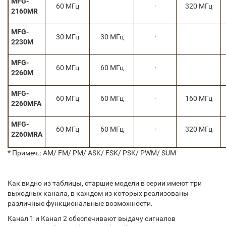
MFG-
60 МГц
·
320 МГц
2160MR
MFG-
30 МГц
30 МГц
·
2230M
MFG-
60 МГц
60 МГц
·
2260M
MFG-
60 МГц
60 МГц
·
160 МГц
2260MFA
MFG-
60 МГц
60 МГц
·
320 МГц
2260MRA
* Примеч.: AM/ FM/ PM/ ASK/ FSK/ PSK/ PWM/ SUM
Как видно из таблицы, старшие модели в серии имеют три
выходных канала, в каждом из которых реализованы
различные функциональные возможности.
Канал 1 и Канал 2 обеспечивают выдачу сигналов