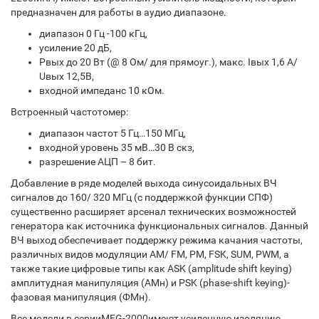
предназначен для работы в аудио диапазоне.
диапазон 0 Гц -100 кГц,
усиление 20 дБ,
Pвых до 20 Вт (@ 8 Ом/ для прямоуг.), макс. Iвых 1,6 А/
Uвых 12,5В,
входной импеданс 10 кОм.
Встроенный частотомер:
диапазон частот 5 Гц…150 МГц,
входной уровень 35 мВ…30 В скз,
разрешение АЦП – 8 бит.
Добавление в ряде моделей выхода синусоидальных ВЧ
сигналов до 160/ 320 МГц (с поддержкой функции СПФ)
существенно расширяет арсенал технических возможностей
генератора как источника функциональных сигналов. Данный
ВЧ выход обеспечивает поддержку режима качания частоты,
различных видов модуляции AM/ FM, PM, FSK, SUM, PWM, а
также такие цифровые типы как ASK (amplitude shift keying)
амплитудная манипуляция (АМн) и PSK (phase-shift keying)-
фазовая манипуляция (ФМн).
Все модели в серииMFG-2000имеют усиленную изоляцию