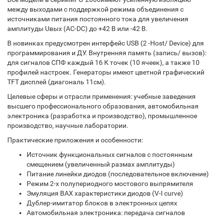
между выходами с поддержкой режима объединения с
источниками питания постоянного тока для увеличения
амплитуды Uвых (AC-DC) до +42 В или -42 В.
В новинках предусмотрен интерфейс USB (2 -Host/ Device) для
программирования и ДУ. Внутренняя память (запись/ вызов):
для сигналов СПФ каждый 16 К точек (10 ячеек), а также 10
профилей настроек. Генераторы имеют цветной графический
TFT дисплей (диагональ 11см).
Целевые сферы и отрасли применения: учебные заведения
высшего профессионального образования, автомобильная
электроника (разработка и производство), промышленное
производство, научные лаборатории.
Практические приложения и особенности:
Источник функциональных сигналов с постоянным
смещением (увеличенный размах амплитуды)
Питание линейки диодов (последовательное включение)
Режим 2-х полупериодного мостового выпрямителя
Эмуляция ВАХ характеристики диодов (V-I curve)
Дублер-имитатор блоков в электронных цепях
Автомобильная электроника: передача сигналов