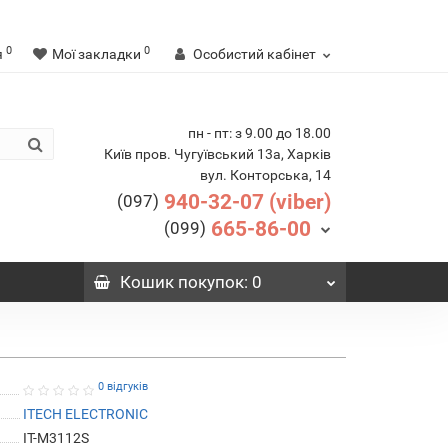
0
0
я
Мої закладки
Особистий кабінет
пн - пт: з 9.00 до 18.00
Київ пров. Чугуївський 13а, Харків
вул. Конторська, 14
940-32-07 (viber)
(097)
665-86-00
(099)
Кошик
покупок
: 0
0 відгуків
ITECH ELECTRONIC
IT-M3112S