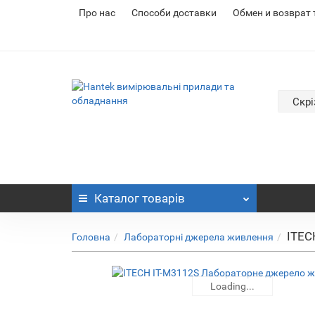
Про нас
Cпособи доставки
Обмен и возврат
Скрі
Каталог
товарів
ITEC
Головна
Лабораторні джерела живлення
Loading...
Loading...