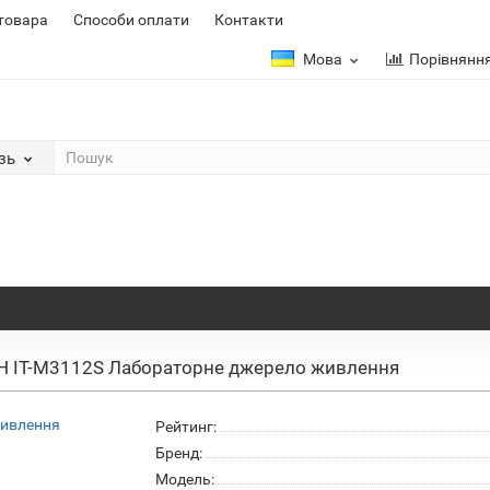
 товара
Способи оплати
Контакти
Мова
Порівнянн
зь
H IT-M3112S Лабораторне джерело живлення
Рейтинг:
Бренд:
Модель: