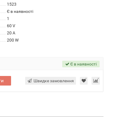
1523
Є в наявності
1
60 V
20 A
200 W
Є в наявності
ти
Швидке замовлення