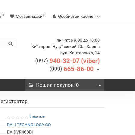
0
0
я
Мої закладки
Особистий кабінет
пн - пт: з 9.00 до 18.00
Київ пров. Чугуївський 13а, Харків
вул. Конторська, 14
940-32-07 (viber)
(097)
665-86-00
(099)
Кошик
покупок
: 0
егистратор
0 відгуків
DALI TECHNOLOGY CO
DV-DVR408DI