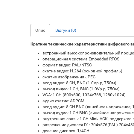
Опис
Відгуки (0)
Краткие технические характеристики цифрового в
встроенный высокопроизводительный проце
операционная система Embedded RTOS
формат видео: PAL/NTSC
схатие видео: H.264 (основной профиль)
сжатие изображения JPEG
вход видео: 8 CH, BNC (1.0Vp-p, 75Ом)
выход видео: 1 CH, BNC (1.0Vp-p, 75Ом)
VGA: 1 CH (800x600, 1024x768, 1280x1024)
аудио схатие: ADPCM
вход аудио: 8 CH BNC (линейное напряжение, 
выход аудио: 1 CH BNC (линейное напряжение
внутренняя связь: 1 CH MiniJACK, поддержка
разрешение дисплея D1: 704x576(PAL) 704x48
деление дисплея: 1/4CH