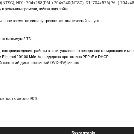
0(NTSC), HD1: 704x288(PAL) 704x240(NTSC), D1: 704x576(PAL) 704x4
у в реальном времени, гибкая настройка
ченное время, по сигналу тревоги, автоматический запуск
е
тью максимум 2 ТБ
, воспроизведения, работы в сети, удаленного резервного копирования и мо
и Ethernet 10/100 Мбит/с, поддержка протоколов PPPoE и DHCP
ый жесткий диск, cъемный DVD-RW, мышь
лажность около 90%
Бухгалтерія: