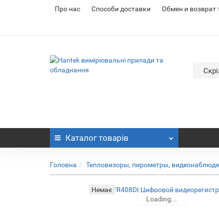
Про нас
Cпособи доставки
Обмен и возврат
Скрі
Каталог
товарів
Головна
Тепловизоры, пирометры, видеонаблюд
Немає
Loading...
Loading...