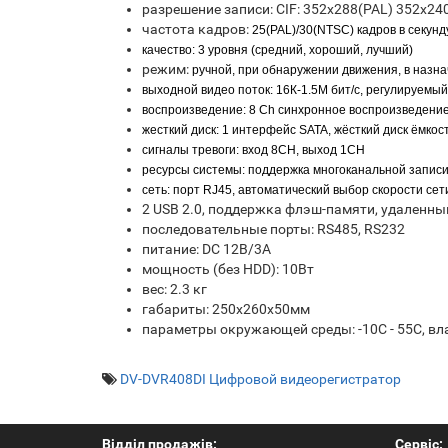
разрешение записи: CIF: 352x288(PAL) 352x24
частота кадров:
25(PAL)/30(NTSC) кадров в секунд
качество: 3 уровня (средний, хороший, лучший)
режим:
ручной, при обнаружении движения,
в назна
выходной видео поток: 16К-1.5М бит/c, регулируемый
воспроизведение: 8 Ch синхронное воспроизведени
жесткий диск:
1 интерфейс SATA, жёсткий диск ёмкос
сигналы тревоги: вход 8CH, выход 1CH
ресурсы системы:
поддержка многоканальной записи
сеть:
порт RJ45, автоматический выбор скорости сет
2 USB 2.0, поддержка флэш-памяти, удаленн
последовательные порты: RS485, RS232
питание: DC 12В/3А
мощность (без HDD): 10Вт
вес: 2.3 кг
габариты: 250х260х50мм
параметры окружающей среды: -10С - 55С, в
DV-DVR408DI Цифровой видеорегистратор
Відділ продажів:
Сервіс: