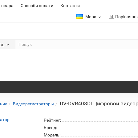
 товара
Способи оплати
Контакти
Мова
Порівнянн
зь
DV-DVR408DI Цифровой видеор
ение
Видеорегистраторы
Рейтинг:
Бренд:
Модель: