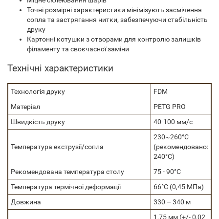
Міцне склеювання шарів
Точні розмірні характеристики мінімізують засмічення
сопла та застрягання нитки, забезпечуючи стабільність
друку
Картонні котушки з отворами для контролю залишків
філаменту та своєчасної заміни
Технічні характеристики
Технологія друку
FDM
Матеріал
PETG PRO
Швидкість друку
40-100 мм/с
230~260°C
Температура екструзії/сопла
(рекомендовано:
240°C)
Рекомендована температура столу
75 - 90°C
Температура термічної деформації
66°C (0,45 МПа)
Довжина
330 – 340 м
1,75 мм (+/- 0,02