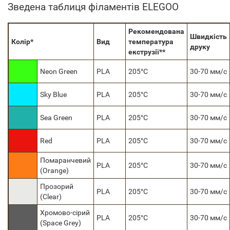
Зведена таблиця філаментів ELEGOO
Рекомендована
Швидкість
Колір*
Вид
температура
друку
екструзії**
Neon Green
PLA
205°C
30-70 мм/с
Sky Blue
PLA
205°C
30-70 мм/с
Sea Green
PLA
205°C
30-70 мм/с
Red
PLA
205°C
30-70 мм/с
Помаранчевий
PLA
205°C
30-70 мм/с
(Orange)
Прозорий
PLA
205°C
30-70 мм/с
(Сlear)
Хромово-сірий
PLA
205°C
30-70 мм/с
(Space Grey)