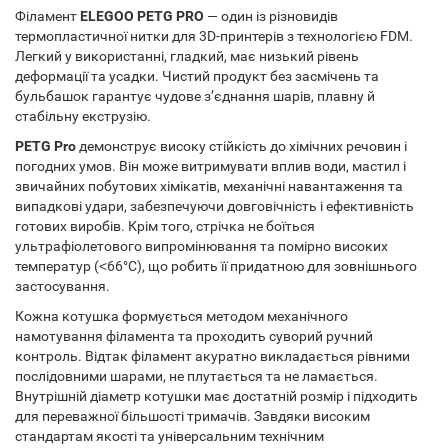
Філамент
ELEGOO PETG PRO
— один із різновидів
термопластичної нитки для 3D-принтерів з технологією FDM.
Легкий у використанні, гладкий, має низький рівень
деформації та усадки. Чистий продукт без засмічень та
бульбашок гарантує чудове з’єднання шарів, плавну й
стабільну екструзію.
PETG Pro
демонструє високу стійкість до хімічних речовин і
погодних умов. Він може витримувати вплив води, мастил і
звичайних побутових хімікатів, механічні навантаження та
випадкові удари, забезпечуючи довговічність і ефективність
готових виробів. Крім того, стрічка не боїться
ультрафіолетового випромінювання та помірно високих
температур (˂66°C), що робить її придатною для зовнішнього
застосування.
Кожна котушка формується методом механічного
намотування філамента та проходить суворий ручний
контроль. Відтак філамент акуратно викладається рівними
послідовними шарами, не плутається та не ламається.
Внутрішній діаметр котушки має достатній розмір і підходить
для переважної більшості тримачів. Завдяки високим
стандартам якості та універсальним технічним