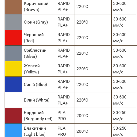
Коричневий
RAPID
30-600
220°C
(Brown)
PLA+
мм/с
RAPID
30-600
Сірий (Gray)
220°C
PLA+
мм/с
Червоний
RAPID
30-600
220°C
(Red)
PLA+
мм/с
Сріблястий
RAPID
30-600
220°C
(Silver)
PLA+
мм/с
Жовтий
RAPID
30-600
220°C
(Yellow)
PLA+
мм/с
RAPID
30-600
Синій (Blue)
220°C
PLA+
мм/с
RAPID
30-600
Білий (White)
220°C
PLA+
мм/с
Бордовий
PLA
30-250
200°C
(Burgundy red)
PRO
мм/с
Блакитний
PLA
30-250
200°C
(Light blue)
PRO
мм/с