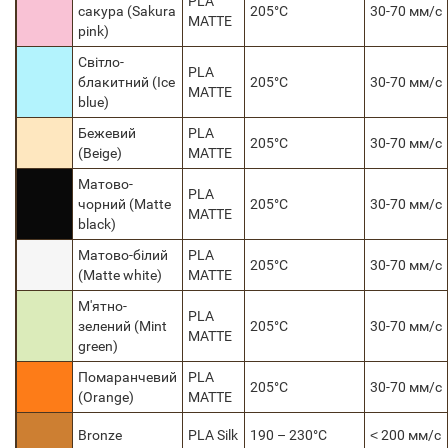
PLA
сакура (Sakura
205°C
30-70 мм/с
MATTE
pink)
Світло-
PLA
блакитний (Іce
205°C
30-70 мм/с
MATTE
blue)
Бежевий
PLA
205°C
30-70 мм/с
(Beige)
MATTE
Матово-
PLA
чорний (Matte
205°C
30-70 мм/с
MATTE
black)
Матово-білий
PLA
205°C
30-70 мм/с
(Matte white)
MATTE
М'ятно-
PLA
зелений (Mint
205°C
30-70 мм/с
MATTE
green)
Помаранчевий
PLA
205°C
30-70 мм/с
(Orange)
MATTE
Bronze
PLA Silk
190 – 230°C
˂ 200 мм/с