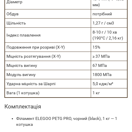
Діаметр
мм)
Обдув
потрібний
Щільність
1,27 г / см3
8-10 г / 10 хв
Індекс плавлення
(190°C / 2,16 кг)
Подовження при розриві (X-Y)
15%
Міцність розтягування (X-Y)
≥ 37 МПа
Міцність вигину
67 МПа
Модуль вигину
1800 МПа
Ударна міцність за Шарпі
5,0 кдж/м²
Вага (1 котушка)
1 кг
Комплектація
Філамент ELEGOO PETG PRO, чорний (black), 1 кг — 1
котушка