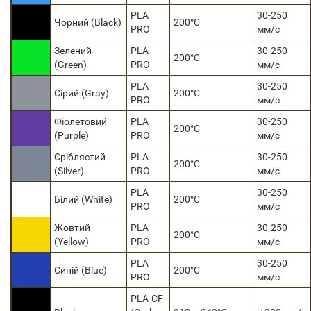
PLA
30-250
Чорний (Black)
200°C
PRO
мм/с
Зелений
PLA
30-250
200°C
(Green)
PRO
мм/с
PLA
30-250
Сірий (Gray)
200°C
PRO
мм/с
Фіолетовий
PLA
30-250
200°C
(Purple)
PRO
мм/с
Сріблястий
PLA
30-250
200°C
(Silver)
PRO
мм/с
PLA
30-250
Білий (White)
200°C
PRO
мм/с
Жовтий
PLA
30-250
200°C
(Yellow)
PRO
мм/с
PLA
30-250
Синій (Blue)
200°C
PRO
мм/с
PLA-CF