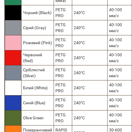
Metal
PETG
40-100
Чорний (Black)
240°C
PRO
мм/с
PETG
40-100
Сірий (Gray)
240°C
PRO
мм/с
PETG
40-100
Рожевий (Pink)
240°C
PRO
мм/с
Червоний
PETG
40-100
240°C
(Red)
PRO
мм/с
Сріблястий
PETG
40-100
240°C
(Silver)
PRO
мм/с
PETG
40-100
Білий (White)
240°C
PRO
мм/с
PETG
40-100
Синій (Blue)
240°C
PRO
мм/с
PETG
40-100
Olive Green
240°C
PRO
мм/с
Помаранчевий
RAPID
30-600