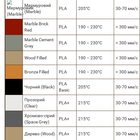
Мармуровий
PLA
205°C
30-70 мм/с
(Marble)
Marble Brick
PLA
190 – 230°C
˂ 300 мм/с
Red
Marble Cement
PLA
190 – 230°C
˂ 300 мм/с
Grey
Wood Filled
PLA
190 – 230°C
˂ 300 мм/с
Bronze Filled
PLA
190 – 230°C
˂ 300 мм/с
PLA
Чорний (Black)
205°C
30-70 мм/с
Basic
Прозорий
PLA+
215°C
30-70 мм/с
(Сlear)
Хромово-сірий
PLA+
215°C
30-70 мм/с
(Space Grey)
Дерево (Wood)
PLA+
215°C
30-70 мм/с