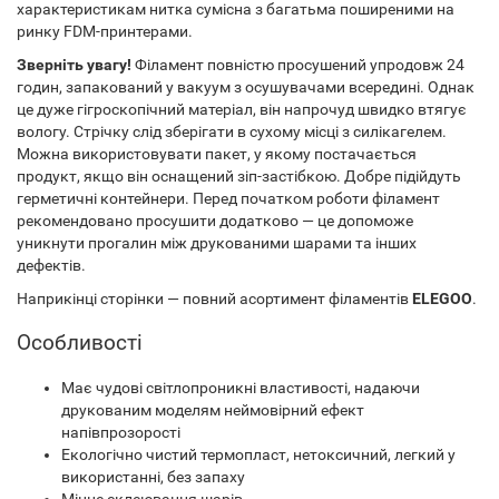
характеристикам нитка сумісна з багатьма поширеними на
ринку FDM-принтерами.
Зверніть увагу!
Філамент повністю просушений упродовж 24
годин, запакований у вакуум з осушувачами всередині. Однак
це дуже гігроскопічний матеріал, він напрочуд швидко втягує
вологу. Стрічку слід зберігати в сухому місці з силікагелем.
Можна використовувати пакет, у якому постачається
продукт, якщо він оснащений зіп-застібкою. Добре підійдуть
герметичні контейнери. Перед початком роботи філамент
рекомендовано просушити додатково — це допоможе
уникнути прогалин між друкованими шарами та інших
дефектів.
Наприкінці сторінки — повний асортимент філаментів
ELEGOO
.
Особливості
Має чудові світлопроникні властивості, надаючи
друкованим моделям неймовірний ефект
напівпрозорості
Екологічно чистий термопласт, нетоксичний, легкий у
використанні, без запаху