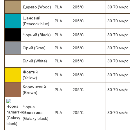
Дерево (Wood)
PLA
205°C
30-70 мм/с
Ціановий
PLA
205°C
30-70 мм/с
(Peacock blue)
Чорний (Black)
PLA
205°C
30-70 мм/с
Сірий (Gray)
PLA
205°C
30-70 мм/с
Білий (White)
PLA
205°C
30-70 мм/с
Жовтий
PLA
205°C
30-70 мм/с
(Yellow)
Коричневий
PLA
205°C
30-70 мм/с
(Brown)
Чорна
галактика
PLA
205°C
30-70 мм/с
(Galaxy black)