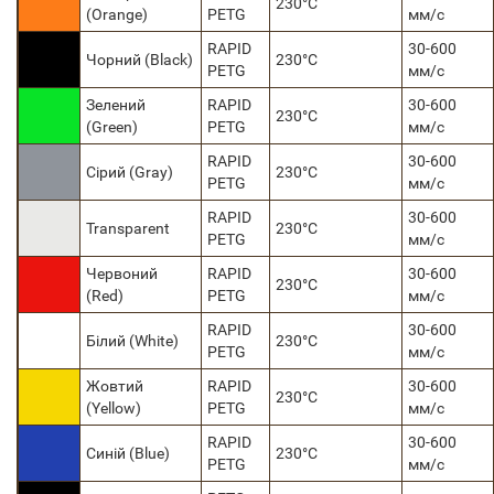
230°C
(Orange)
PETG
мм/с
RAPID
30-600
Чорний (Black)
230°C
PETG
мм/с
Зелений
RAPID
30-600
230°C
(Green)
PETG
мм/с
RAPID
30-600
Сірий (Gray)
230°C
PETG
мм/с
RAPID
30-600
Transparent
230°C
PETG
мм/с
Червоний
RAPID
30-600
230°C
(Red)
PETG
мм/с
RAPID
30-600
Білий (White)
230°C
PETG
мм/с
Жовтий
RAPID
30-600
230°C
(Yellow)
PETG
мм/с
RAPID
30-600
Синій (Blue)
230°C
PETG
мм/с