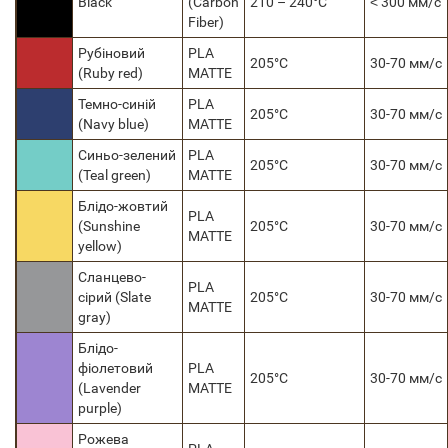
Black
(Carbon
210 – 240°C
˂ 300 мм/с
Fiber)
Рубіновий
PLA
205°C
30-70 мм/с
(Ruby red)
MATTE
Темно-синій
PLA
205°C
30-70 мм/с
(Navy blue)
MATTE
Cиньо-зелений
PLA
205°C
30-70 мм/с
(Teal green)
MATTE
Блідо-жовтий
PLA
(Sunshine
205°C
30-70 мм/с
MATTE
yellow)
Сланцево-
PLA
сірий (Slate
205°C
30-70 мм/с
MATTE
gray)
Блідо-
фіолетовий
PLA
205°C
30-70 мм/с
(Lavender
MATTE
purple)
Рожева