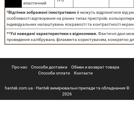
TPU
еластичний
*
Відтінки зображені ілюстративно
й можуть відрізнятися від р
особливості відтворення на різних типах пристроїв: кольоропер
індивідуальних налаштувань яскравості та контрастності екран
**
Усі наведені характеристики є відносними.
Фактичні дані мож
проведення калібрувань філамента користувачем, конкретно дл
Про нас
Cпособи доставки
Обмен и возврат товара
Способи оплати
Контакти
hantek.com.ua - Hantek вимірювальні прилади та обладнання ©
2026