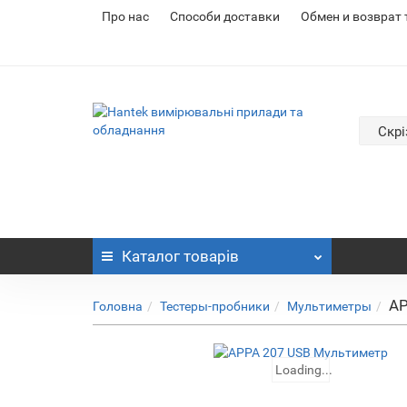
Про нас
Cпособи доставки
Обмен и возврат
Скрі
Каталог
товарів
AP
Головна
Тестеры-пробники
Мультиметры
Loading...
Loading...