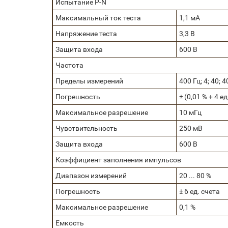
Испытание P-N
Максимальный ток теста
1,1 мА
Напряжение теста
3,3 В
Защита входа
600 В
Частота
Пределы измерений
400 Гц; 4; 40; 
Погрешность
± (0,01 % + 4 ед
Максимальное разрешение
10 мГц
Чувствительность
250 мВ
Защита входа
600 В
Коэффициент заполнения импульсов
Диапазон измерений
20 ... 80 %
Погрешность
± 6 ед. счета
Максимальное разрешение
0,1 %
Емкость