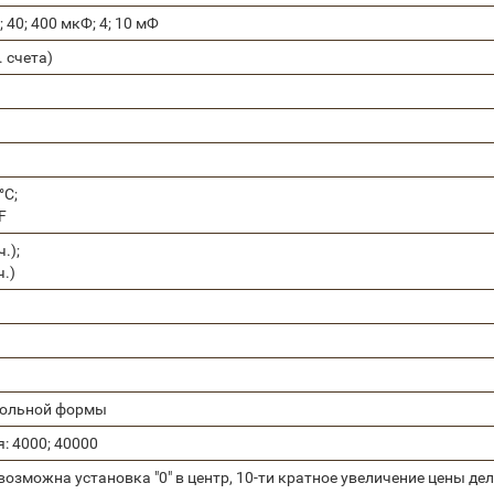
4; 40; 400 мкФ; 4; 10 мФ
. счета)
°С;
F
ч.);
ч.)
вольной формы
: 4000; 40000
 возможна установка "0" в центр, 10-ти кратное увеличение цены 