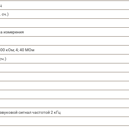
ц
. сч.)
ла измерения
 400 кОм; 4; 40 МОм
сч.)
вуковой сигнал частотой 2 кГц