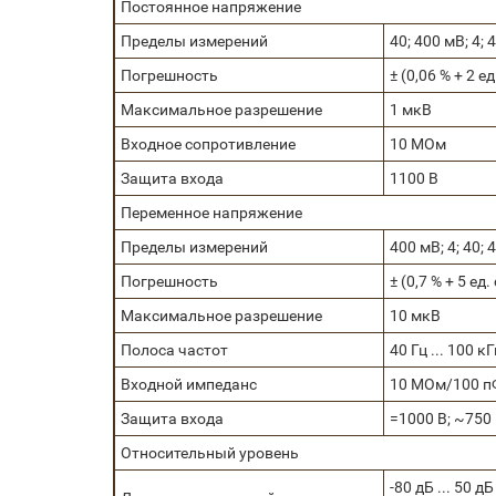
Постоянное напряжение
Пределы измерений
40; 400 мВ; 4; 
Погрешность
± (0,06 % + 2 ед
Максимальное разрешение
1 мкВ
Входное сопротивление
10 МОм
Защита входа
1100 В
Переменное напряжение
Пределы измерений
400 мВ; 4; 40; 
Погрешность
± (0,7 % + 5 ед.
Максимальное разрешение
10 мкВ
Полоса частот
40 Гц ... 100 кГ
Входной импеданс
10 МОм/100 п
Защита входа
=1000 В; ~750
Относительный уровень
-80 дБ ... 50 дБ