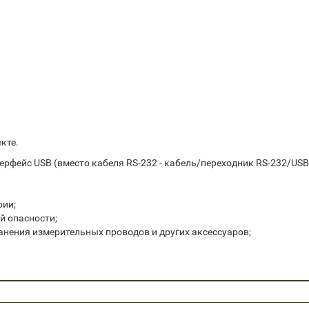
кте.
терфейс USB (вмеcто кабеля RS-232 - кабель/переходник RS-232/USB
рии;
й опасности;
анения измерительных проводов и других аксессуаров;