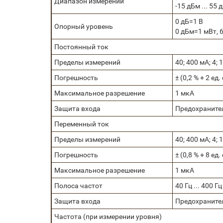
Диапазон измерений
-15 дБм ... 55 
0 дБ=1 В
Опорный уровень
0 дБм=1 мВт, 
Постоянный ток
Пределы измерений
40; 400 мА; 4; 
Погрешность
± (0,2 % + 2 ед.
Максимальное разрешение
1 мкА
Защита входа
Предохранитель
Переменный ток
Пределы измерений
40; 400 мА; 4; 
Погрешность
± (0,8 % + 8 ед.
Максимальное разрешение
1 мкА
Полоса частот
40 Гц ... 400 Гц
Защита входа
Предохранитель
Частота (при измерении уровня)