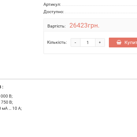
Артикул:
Доступно:
26423грн.
Вартість:
-
Купи
Кількість:
+
 :
000 В;
750 В;
 мА … 10 А;