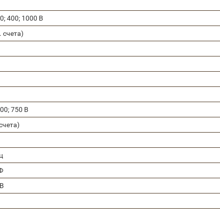
40; 400; 1000 В
. счета)
400; 750 В
 счета)
ц
Ф
 В