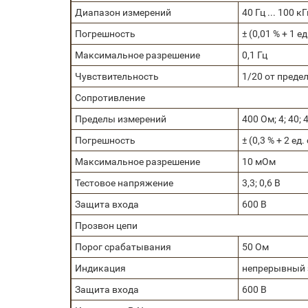
Диапазон измерений
40 Гц ... 100 кГ
Погрешность
± (0,01 % + 1 ед
Максимальное разрешение
0,1 Гц
Чувствительность
1/20 от преде
Сопротивление
Пределы измерений
400 Ом; 4; 40;
Погрешность
± (0,3 % + 2 ед. 
Максимальное разрешение
10 мОм
Тестовое напряжение
3,3; 0,6 В
Защита входа
600 В
Прозвон цепи
Порог срабатывания
50 Ом
Индикация
непрерывный з
Защита входа
600 В