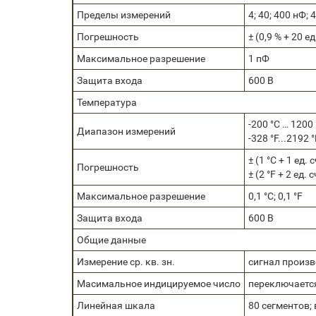
Пределы измерений
4; 40; 400 нФ; 
Погрешность
± (0,9 % + 20 ед
Максимальное разрешение
1 пФ
Защита входа
600 В
Температура
-200 °С … 1200 
Диапазон измерений
-328 °F...2192 °
± (1 °С + 1 ед. с
Погрешность
± (2 °F + 2 ед. с
Максимальное разрешение
0,1 °С; 0,1 °F
Защита входа
600 В
Общие данные
Измерение ср. кв. зн.
сигнал произ
Масимальное индицируемое число
переключается
Линейная шкала
80 сегментов;