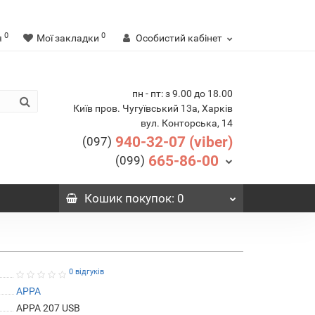
0
0
я
Мої закладки
Особистий кабінет
пн - пт: з 9.00 до 18.00
Київ пров. Чугуївський 13а, Харків
вул. Конторська, 14
940-32-07 (viber)
(097)
665-86-00
(099)
Кошик
покупок
: 0
0 відгуків
APPA
APPA 207 USB