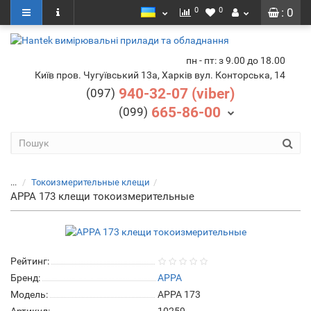
0
0
: 0
пн - пт: з 9.00 до 18.00
Київ пров. Чугуївський 13а, Харків вул. Конторська, 14
940-32-07 (viber)
(097)
665-86-00
(099)
...
Токоизмерительные клещи
APPA 173 клещи токоизмерительные
Рейтинг:
Бренд:
APPA
Модель:
APPA 173