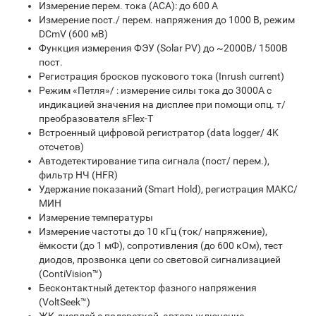
Измерение перем. тока (ACA): до 600 А
Измерение пост./ перем. напряжения до 1000 В, режим
DCmV (600 мВ)
Функция измерения ФЭУ (Solar PV) до ~2000В/ 1500В
пост.
Регистрация бросков пускового тока (Inrush current)
Режим «Петля»/ : измерение силы тока до 3000А с
индикацией значения на дисплее при помощи опц. т/
преобразователя sFlex-T
Встроенный цифровой регистратор (data logger/ 4K
отсчетов)
Автодетектирование типа сигнала (пост/ перем.),
фильтр НЧ (HFR)
Удержание показаний (Smart Hold), регистрация МАКС/
МИН
Измерение температуры
Измерение частоты до 10 кГц (ток/ напряжение),
ёмкости (до 1 мФ), сопротивления (до 600 кОм), тест
диодов, прозвонка цепи со световой сигнализацией
(ContiVision™)
Бесконтактный детектор фазного напряжения
(VoltSeek™)