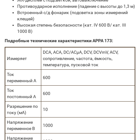
ЖК-дисплей с подсветкой, автовыключение
Противоударное исполнение (падение с высоты до 1,3 м)
Встроенный с/д фонарик (подсветка зоны измерений
клещей)
Высокая степень безопасности (кат. IV 600 В/ кат. III
1000 В)
Подробные технические характеристики APPA 173:
DCA, ACA, DC/ACμA, DCV, DCVmV, ACV,
Измеряет
сопротивление, частота, ёмкость,
температура, пусковой ток
Ток
600
переменный А
Ток
600
постоянный А
Разрешение по
10
току (мА)
Напряжение
1000
переменное В
Напряжение