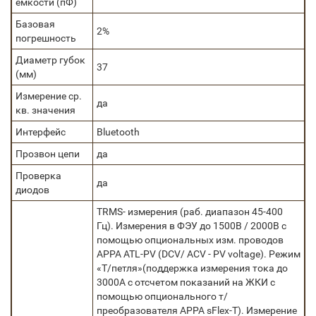
емкости (пФ)
Базовая
2%
погрешность
Диаметр губок
37
(мм)
Измерение ср.
да
кв. значения
Интерфейс
Bluetooth
Прозвон цепи
да
Проверка
да
диодов
TRMS- измерения (раб. диапазон 45-400
Гц). Измерения в ФЭУ до 1500В / 2000В с
помощью опциональных изм. проводов
APPA ATL-PV (DCV/ ACV - PV voltage). Режим
«Т/петля»(поддержка измерения тока до
3000А с отсчетом показаний на ЖКИ с
помощью опционального т/
преобразователя APPA sFlex-T). Измерение