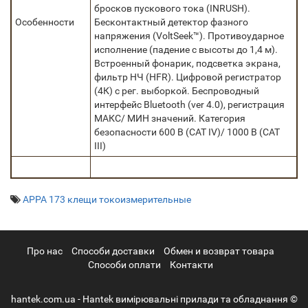
бросков пускового тока (INRUSH).
Особенности
Бесконтактный детектор фазного
напряжения (VoltSeek™). Противоударное
исполнение (падение с высоты до 1,4 м).
Встроенный фонарик, подсветка экрана,
фильтр НЧ (HFR). Цифровой регистратор
(4К) с рег. выборкой. Беспроводный
интерфейс Bluetooth (ver 4.0), регистрация
МАКС/ МИН значений. Категория
безопасности 600 В (CAT IV)/ 1000 В (CAT
III)
APPA 173 клещи токоизмерительные
Про нас
Cпособи доставки
Обмен и возврат товара
Способи оплати
Контакти
hantek.com.ua - Hantek вимірювальні прилади та обладнання ©