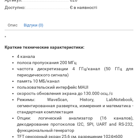
Артикул:
626
Доступно:
Є в наявності
Опис
Відгуки (0)
"
Краткие технические характеристики:
4 канала
полоса пропускания 200 МГц
частота дискретизации 4 ГГц/канал (50 ГГц для
периодического сигнала)
память 10 МБ/канал
пользовательский интерфейс MAUI
скорость обновления экрана до 130.000 осц./с
Режимы: WaveScan, History, LabNotebook,
сегментированная развертка, измерения и математика -
стандартная комплектация
Опции: логический анализатор (16 каналов),
декодирование протоколов I2C, SPI, UART and RS-232,
функциональный генератор
TFT сенсорный экран 25,6 см, разрешение 1024×600