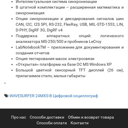
Интеллектуальная система синхронизации
В штатной комплектации – расширенная математика и
синхронизация
Опции синхронизации и декодирования сигналов шин
CAN, I2C, I2S SPI, RS-232, FlexRay, USB, MIL-STD-1553, LIN,
D-PHY, DigRF 3G, DigRF v4
Поддержка аппаратных опций: логического
анализатора MS-250/500 и пробников LeCroy
LabNotebookTM – приложение для документирования и
создания отчетов
Опция тестирования масок электросвязи
«Открытая» платформа на базе ОС MS Windows XP
Большой цветной сенсорный TFT дисплей (26 см),
прилагаемое стило, малые габариты
"
WAVESURFER 24MXS-B Цифровой осциллограф
Про нас
Cпособи доставки
Обмен и возврат товара
Способи оплати
Контакти