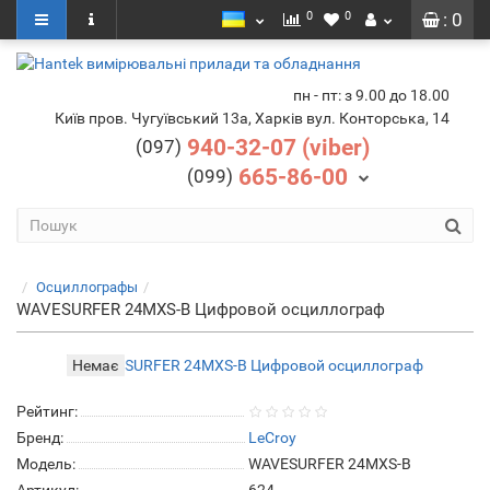
0
0
: 0
пн - пт: з 9.00 до 18.00
Київ пров. Чугуївський 13а, Харків вул. Конторська, 14
940-32-07 (viber)
(097)
665-86-00
(099)
Осциллографы
WAVESURFER 24MXS-B Цифровой осциллограф
Немає
Рейтинг:
Бренд:
LeCroy
Модель:
WAVESURFER 24MXS-B