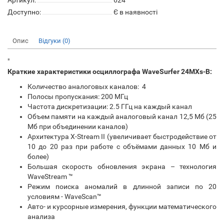
Артикул:
624
Доступно:
Є в наявності
Опис
Відгуки (0)
"
Краткие характеристики осциллографа WaveSurfer 24MXs-B:
Количество аналоговых каналов: 4
Полосы пропускания: 200 МГц
Частота дискретизации: 2.5 ГГц на каждый канал
Объем памяти на каждый аналоговый канал 12,5 Мб (25
Мб при объединении каналов)
Архитектура X-Stream II (увеличивает быстродействие от
10 до 20 раз при работе с объёмами данных 10 Мб и
более)
Большая скорость обновления экрана – технология
WaveStream ™
Режим поиска аномалий в длинной записи по 20
условиям - WaveScan™
Авто- и курсорные измерения, функции математического
анализа