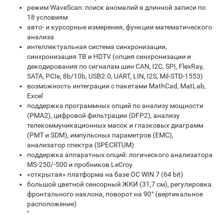
режим WaveScan: поиск аномалий в длинной записи по
18 условиям
авто- и курсорные измерения, функции математического
анализа
интеллектуальная система синхронизации,
синхронизация ТВ и HDTV (опция синхронизации и
декодирования по сигналам шин CAN, I2C, SPI, FlexRay,
SATA, PCIe, 8b/10b, USB2.0, UART, LIN, I2S, Mil-STD-1553)
возможность интеграции с пакетами MathCad, MatLab,
Excel
поддержка программных опций по анализу мощности
(PMA2), цифровой фильтрации (DFP2), анализу
телекоммуникационных масок и глазковых диаграмм
(PMT и SDM), импульсных параметров (EMC),
анализатор спектра (SPECRTUM)
поддержка аппаратных опций: логического анализатора
MS-250/-500 и пробников LeCroy
«открытая» платформа на базе ОС WIN 7 (64 bit)
большой цветной сенсорный ЖКИ (31,7 см), регулировка
фронтального наклона, поворот на 90° (вертикальное
расположение)
"