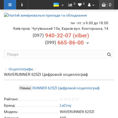
0
0
: 0
пн - пт: з 9.00 до 18.00
Київ пров. Чугуївський 13а, Харків вул. Конторська, 14
940-32-07 (viber)
(097)
665-86-00
(099)
Осциллографы
WAVERUNNER 625ZI Цифровой осциллограф
Немає
Рейтинг:
Бренд:
LeCroy
Модель:
WAVERUNNER 625ZI