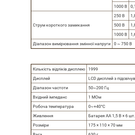
1000 В
0
250 В
1,
Струм короткого замикання
500 В
1,
1000 В
1,
Діапазон вимірювання змінної напруги
0 ~ 750 В
Кількість відліків дисплею
1999
Дисплей
LCD дисплей з підсвічув
Діапазон частоти
50~200 Гц
Вхідний імпеданс
1 МОм
Робоча температура
0~+40°C
Живлення
Батарея АА 1,5 В × 6 шт
Розміри
175 × 110 × 70 мм
Вага
630 г