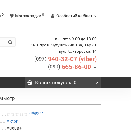
0
0
я
Мої закладки
Особистий кабінет
пн - пт: з 9.00 до 18.00
Київ пров. Чугуївський 13а, Харків
вул. Конторська, 14
940-32-07 (viber)
(097)
665-86-00
(099)
Кошик
покупок
: 0
омметр
0 відгуків
Victor
VC60B+