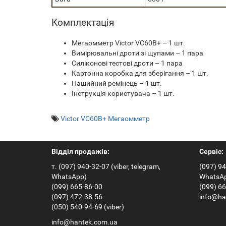
Комплектація
Мегаомметр Victor VC60B+ – 1 шт.
Вимірювальні дроти зі щупами – 1 пара
Силіконові тестові дроти – 1 пара
Картонна коробка для зберігання – 1 шт.
Нашийний ремінець – 1 шт.
Інструкція користувача – 1 шт.
Victor VC60B+ Мегаомметр
Відділ продажів:
Сервіс:
т. (097) 940-32-07 (viber, telegram,
(097) 94
WhatsApp)
WhatsA
(099) 665-86-00
(099) 6
(097) 472-38-56
info@ha
(050) 540-94-69 (viber)
info@hantek.com.ua