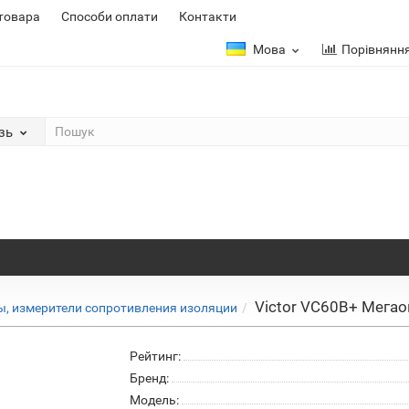
 товара
Способи оплати
Контакти
Мова
Порівнянн
зь
Victor VC60B+ Мега
, измерители сопротивления изоляции
Рейтинг:
Бренд:
Модель: