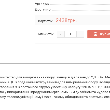
Артикул:
Доступно:
2438грн.
Вартість:
-
Купи
Кількість:
+
й тестер для вимірювання опору ізоляції в діапазоні до 2,0 ГОм. 
щений АЦП з подвійним інтегруванням для вимірювання опору ізоляці
рення 9 В постійного струму у постійну напругу 250 В/500 В/1000
тю у використанні і продуманим ергономічним дизайном та чудово пі
ному, телекомунікаційному і механічному обладнанні та системах ел