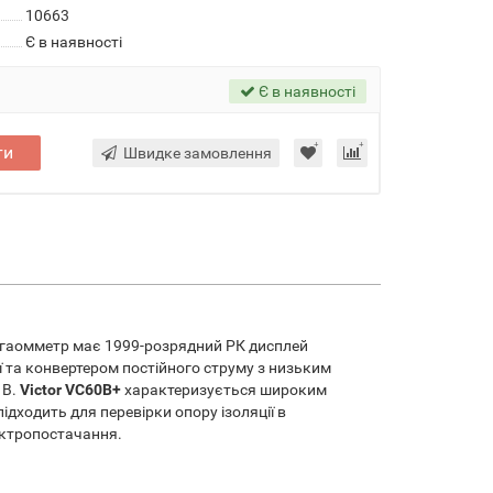
10663
Є в наявності
Є в наявності
ти
Швидке замовлення
Мегаомметр має 1999-розрядний РК дисплей
ї та конвертером постійного струму з низьким
 В.
Victor VC60B+
характеризується широким
дходить для перевірки опору ізоляції в
ектропостачання.