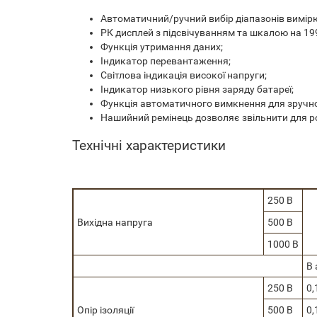
Автоматичний/ручний вибір діапазонів вимір
РК дисплей з підсвічуванням та шкалою на 1999
Функція утримання даних;
Індикатор перевантаження;
Світлова індикація високої напруги;
Індикатор низького рівня заряду батареї;
Функція автоматичного вимкнення для зручно
Нашийний ремінець дозволяє звільнити для р
Технічні характеристики
250 В
Вихідна напруга
500 В
1000 В
В
250 В
0,
Опір ізоляції
500 В
0,