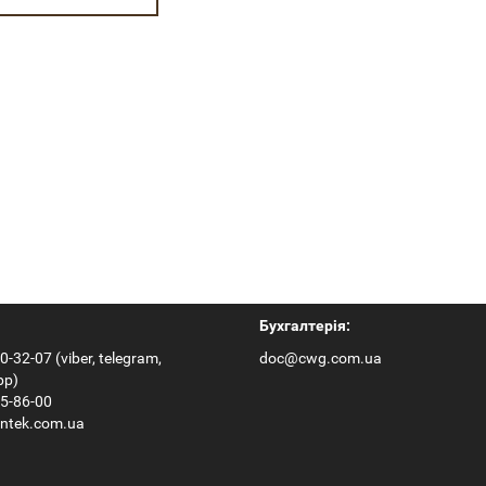
Бухгалтерія:
0-32-07 (viber, telegram,
doc@cwg.com.ua
pp)
65-86-00
ntek.com.ua