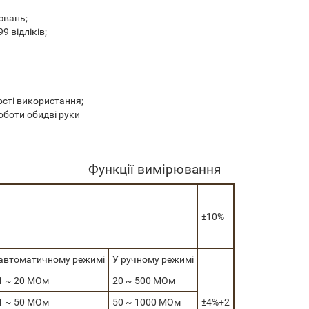
ювань;
 відліків;
сті використання;
оботи обидві руки
Функції вимірювання
±10%
 автоматичному режимі
У ручному режимі
1 ~ 20 МОм
20 ~ 500 МОм
1 ~ 50 МОм
50 ~ 1000 МОм
±4%+2