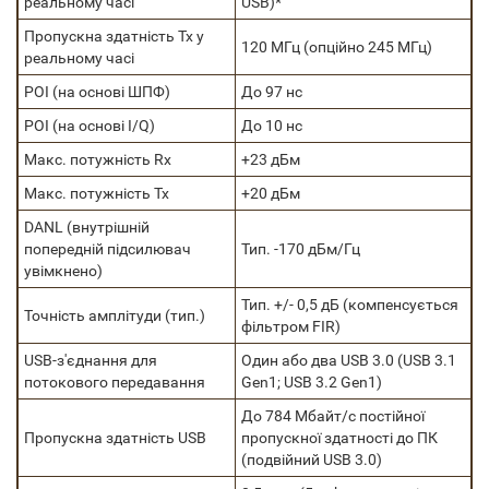
реальному часі
USB)*
Пропускна здатність Tx у
120 МГц (опційно 245 МГц)
реальному часі
POI (на основі ШПФ)
До 97 нс
POI (на основі I/Q)
До 10 нс
Макс. потужність Rx
+23 дБм
Макс. потужність Tx
+20 дБм
DANL (внутрішній
попередній підсилювач
Тип. -170 дБм/Гц
увімкнено)
Тип. +/- 0,5 дБ (компенсується
Точність амплітуди (тип.)
фільтром FIR)
USB-з'єднання для
Один або два USB 3.0 (USB 3.1
потокового передавання
Gen1; USB 3.2 Gen1)
До 784 Мбайт/с постійної
Пропускна здатність USB
пропускної здатності до ПК
(подвійний USB 3.0)