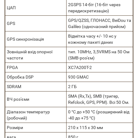
2GSPS 14-біт (16-біт через
ЦАП
передискретизацію)
GPS/QZSS, ГЛОНАСС, BeiDou та
GPS
Galileo (одночасний прийом)
Відмітка часу +/- 10 нс у
GPS синхронізація
кожному пакеті даних
Зовнішній вхід опорної
тип. 10MHz, 3,5VRMS на 50 Ом
частоти
(SMB-роз'єм)
FPGA
XC7A200T-2
Обробка DSP
930 GMAC
SDRAM
2 ГБ
SMA (Rx,Tx), SMB (тригер,
ВЧ роз'єми
Refclock, GPS, PPM). Всі 50 Ом.
Діапазон температур
0 °C до +50 °C (розширений від
(робочий)
-40 до +75 °C)
Розміри
210 х 115 х 30 мм
вага
850 г