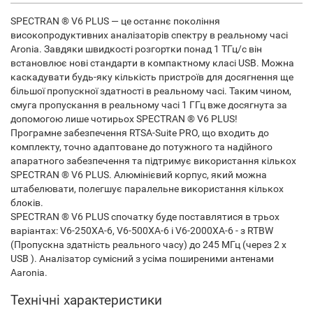
SPECTRAN ® V6 PLUS — це останнє покоління
високопродуктивних аналізаторів спектру в реальному часі
Aronia. Завдяки швидкості розгортки понад 1 ТГц/с він
встановлює нові стандарти в компактному класі USB. Можна
каскадувати будь-яку кількість пристроїв для досягнення ще
більшої пропускної здатності в реальному часі. Таким чином,
смуга пропускання в реальному часі 1 ГГц вже досягнута за
допомогою лише чотирьох SPECTRAN ® V6 PLUS!
Програмне забезпечення RTSA-Suite PRO, що входить до
комплекту, точно адаптоване до потужного та надійного
апаратного забезпечення та підтримує використання кількох
SPECTRAN ® V6 PLUS. Алюмінієвий корпус, який можна
штабелювати, полегшує паралельне використання кількох
блоків.
SPECTRAN ® V6 PLUS спочатку буде поставлятися в трьох
варіантах: V6-250XA-6, V6-500XA-6 і V6-2000XA-6 - з RTBW
(Пропускна здатність реального часу) до 245 МГц (через 2 x
USB ). Аналізатор сумісний з усіма поширеними антенами
Aaronia.
Технічні характеристики