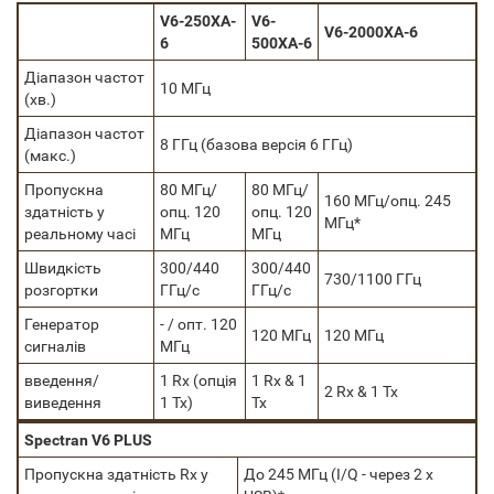
V6-250XA-
V6-
V6-2000XA-6
6
500XA-6
Діапазон частот
10 МГц
(хв.)
Діапазон частот
8 ГГц (базова версія 6 ГГц)
(макс.)
Пропускна
80 МГц/
80 МГц/
160 МГц/опц. 245
здатність у
опц. 120
опц. 120
МГц*
реальному часі
МГц
МГц
Швидкість
300/440
300/440
730/1100 ГГц
розгортки
ГГц/с
ГГц/с
Генератор
- / опт. 120
120 МГц
120 МГц
сигналів
МГц
введення/
1 Rx (опція
1 Rx & 1
2 Rx & 1 Tx
виведення
1 Tx)
Tx
Spectran V6 PLUS
Пропускна здатність Rx у
До 245 МГц (I/Q - через 2 x