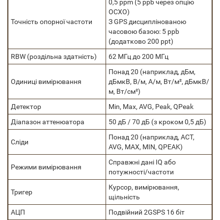
0,5 ppm (5 ppb через опцію
OCXO)
Точність опорної частоти
З GPS дисциплінованою
часовою базою: 5 ppb
(додатково 200 ppt)
RBW (роздільна здатність)
62 МГц до 200 МГц
Понад 20 (наприклад, дБм,
Одиниці вимірювання
дБмкВ, В/м, А/м, Вт/м², дБмкВ/
м, Вт/см²)
Детектор
Min, Max, AVG, Peak, QPeak
Діапазон аттенюатора
50 дБ / 70 дБ (з кроком 0,5 дБ)
Понад 20 (наприклад, ACT,
Сліди
AVG, MAX, MIN, QPEAK)
Справжні дані IQ або
Режими вимірювання
потужності/частоти
Курсор, вимірювання,
Тригер
щільність
АЦП
Подвійний 2GSPS 16 біт