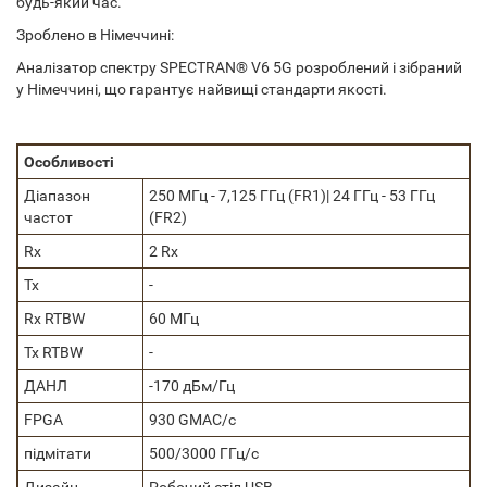
будь-який час.
Зроблено в Німеччині:
Аналізатор спектру SPECTRAN® V6 5G розроблений і зібраний
у Німеччині, що гарантує найвищі стандарти якості.
Особливості
Діапазон
250 МГц - 7,125 ГГц (FR1)| 24 ГГц - 53 ГГц
частот
(FR2)
Rx
2 Rx
Tx
-
Rx RTBW
60 МГц
Tx RTBW
-
ДАНЛ
-170 дБм/Гц
FPGA
930 GMAC/с
підмітати
500/3000 ГГц/с