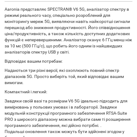
Aaronia представляє SPECTRAN® V6 5G, аналізатор спектру в
режимі реального часу, спеціально розроблений для
моніторингу мереж 5G, виявляючи навіть найкоротші сигнали
перешкод або зниження продуктивності. Його співвідношення
ціна/продуктивність, а також кількість доступних додаткових
функцій є неперевершеними. Аналізатор сканує 6 ГГц менш ніж
за 10 мс (500 ГГц/с), що робить його одним із найшвидших
аналізаторів спектру USB у світі.
Відповідає вашим потребам:
Надаються три різні версії, які охоплюють повний спектр
діапазонів 5G. Просто виберіть той, який відповідає вашим
вимогам.
Компактний і легкий:
Завдяки своїй вазі та розмірам V6 5G ідеально підходить для
вимірювань у польових умовах і в лабораторії. Завдяки
модульній конструкції програмного забезпечення RTSA-Suite
PRO з широкого діапазону можна вибрати саме ті розширення
програмного забезпечення, які дійсно потрібні. .
Подальші оновлення також можуть бути здійснені згодом у