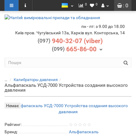
0
0
: 0
пн - пт: з 9.00 до 18.00
Київ пров. Чугуївський 13а, Харків вул. Конторська, 14
940-32-07 (viber)
(097)
665-86-00
(099)
...
Калибраторы давления
Альфапаскаль УСД-7000 Устройства создания высокого
давления
Немає
Рейтинг:
Бренд:
Альфапаскаль