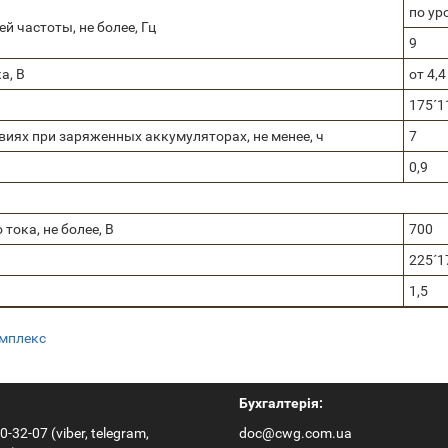
по ур
 частоты, не более, Гц
9
а, В
от 4,4
175´1
иях при заряженных аккумуляторах, не менее, ч
7
0,9
тока, не более, В
700
225´1
1,5
омплекс
Бухгалтерія:
0-32-07 (viber, telegram,
doc@cwg.com.ua