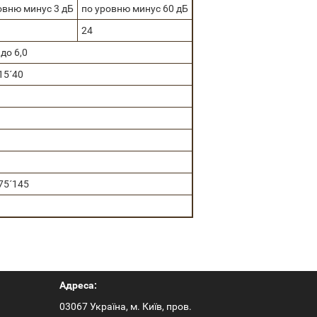
овню минус 3 дБ
по уровню минус 60 дБ
24
 до 6,0
15´40
75´145
Адреса:
03067 Україна, м. Київ, пров.