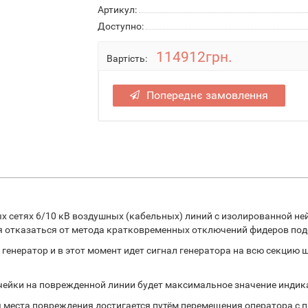
Артикул:
Доступно:
114912грн.
Вартість:
Попереднє замовлення
х сетях 6/10 кВ воздушных (кабельных) линий с изолированной н
я отказаться от метода кратковременных отключений фидеров под
енератор и в этот момент идет сигнал генератора на всю секцию 
ячейки на поврежденной линии будет максимальное значение индик
 места повреждения достигается путём перемещения оператора с 