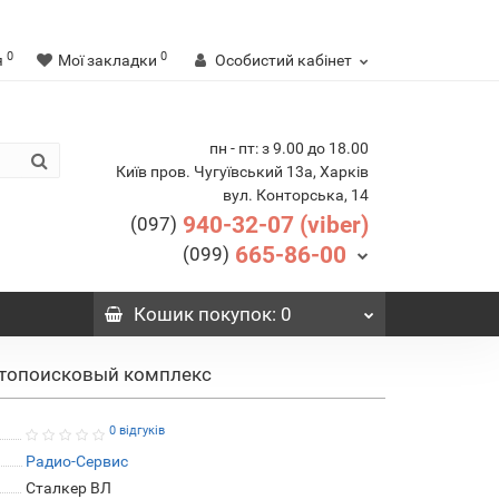
0
0
я
Мої закладки
Особистий кабінет
пн - пт: з 9.00 до 18.00
Київ пров. Чугуївський 13а, Харків
вул. Конторська, 14
940-32-07 (viber)
(097)
665-86-00
(099)
Кошик
покупок
: 0
ктопоисковый комплекс
0 відгуків
Радио-Cервис
Сталкер ВЛ