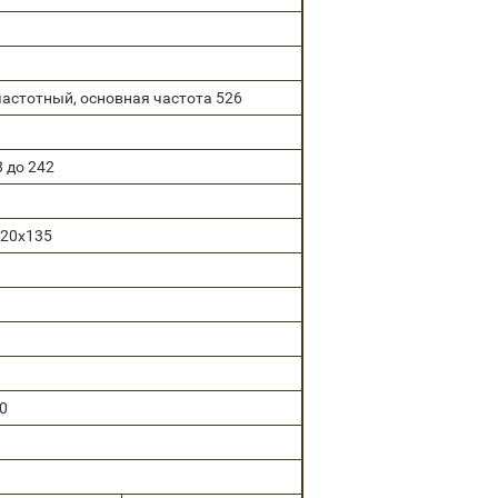
астотный, основная частота 526
8 до 242
320х135
50