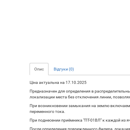
Опис
Відгуки (0)
Ціна актуальна на 17.10.2025
Предназначен для определения в распределительны
локализации места без отключения линии, позволя
При возникновении замыкания на землю включаем г
переменного тока.
При поднесении приёмника "ПТ-01ВЛ" к каждой из 
После определения поврежденного фидера, локация