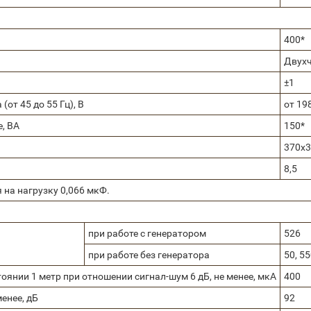
400*
Двухч
±1
от 45 до 55 Гц), В
от 19
, ВА
150*
370х
8,5
на нагрузку 0,066 мкФ.
при работе с генератором
526
при работе без генератора
50, 5
оянии 1 метр при отношении сигнал-шум 6 дБ, не менее, мкА
400
енее, дБ
92