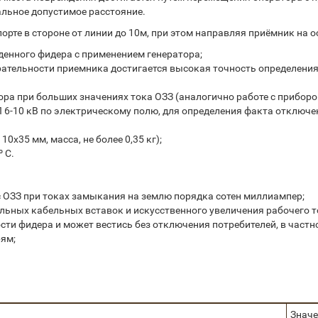
льное допустимое расстояние.
рте в стороне от линии до 10м, при этом направляя приёмник на 
енного фидера с применением генератора;
ательности приемника достигается высокая точность определения 
а при больших значениях тока ОЗЗ (аналогично работе с прибором т
6-10 кВ по электрическому полю, для определения факта отключен
0х35 мм, масса, не более 0,35 кг);
 С.
 ОЗЗ при токах замыкания на землю порядка сотен миллиампер;
ьных кабельных вставок и искусственного увеличения рабочего т
сти фидера и может вестись без отключения потребителей, в част
рям;
Значе