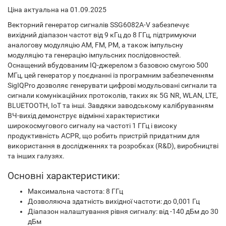
Ціна актуальна на 01.09.2025
Векторний генератор сигналів SSG6082A-V забезпечує
вихідний діапазон частот від 9 кГц до 8 ГГц, підтримуючи
аналогову модуляцію AM, FM, PM, а також імпульсну
модуляцію та генерацію імпульсних послідовностей.
Оснащений вбудованим IQ-джерелом з базовою смугою 500
МГц, цей генератор у поєднанні із програмним забезпеченням
SigIQPro дозволяє генерувати цифрові модульовані сигнали та
сигнали комунікаційних протоколів, таких як 5G NR, WLAN, LTE,
BLUETOOTH, IoT та інші. Завдяки заводському калібруванням
ВЧ-вихід демонструє відмінні характеристики
широкосмугового сигналу на частоті 1 ГГц і високу
продуктивність ACPR, що робить пристрій придатним для
використання в дослідженнях та розробках (R&D), виробництві
та інших галузях.
Основні характеристики:
Максимальна частота: 8 ГГц
Дозволяюча здатність вихідної частоти: до 0,001 Гц
Діапазон налаштування рівня сигналу: від -140 дБм до 30
дБм