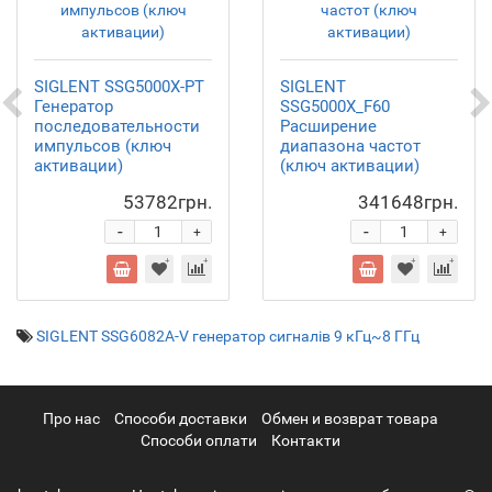
SIGLENT SSG5000X-PT
SIGLENT
Генератор
SSG5000X_F60
последовательности
Расширение
импульсов (ключ
диапазона частот
активации)
(ключ активации)
53782грн.
341648грн.
-
-
+
+
SIGLENT SSG6082A-V генератор сигналів 9 кГц~8 ГГц
Про нас
Cпособи доставки
Обмен и возврат товара
Способи оплати
Контакти