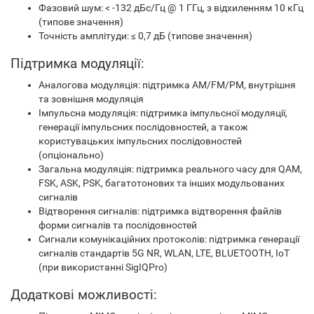
Фазовий шум: < -132 дБс/Гц @ 1 ГГц, з відхиленням 10 кГц
(типове значення)
Точність амплітуди: ≤ 0,7 дБ (типове значення)
Підтримка модуляції:
Аналогова модуляція: підтримка AM/FM/PM, внутрішня
та зовнішня модуляція
Імпульсна модуляція: підтримка імпульсної модуляції,
генерації імпульсних послідовностей, а також
користувацьких імпульсних послідовностей
(опціонально)
Загальна модуляція: підтримка реального часу для QAM,
FSK, ASK, PSK, багатотонових та інших модульованих
сигналів
Відтворення сигналів: підтримка відтворення файлів
форми сигналів та послідовностей
Сигнали комунікаційних протоколів: підтримка генерації
сигналів стандартів 5G NR, WLAN, LTE, BLUETOOTH, IoT
(при використанні SigIQPro)
Додаткові можливості: