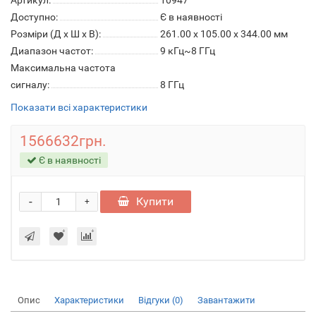
Артикул:
10947
Доступно:
Є в наявності
Розміри (Д x Ш x В):
261.00 x 105.00 x 344.00 мм
Диапазон частот:
9 кГц~8 ГГц
Максимальна частота
сигналу:
8 ГГц
Показати всі характеристики
1566632грн.
Є в наявності
-
Купити
+
Опис
Характеристики
Відгуки (0)
Завантажити