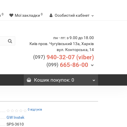
0
0
я
Мої закладки
Особистий кабінет
пн - пт: з 9.00 до 18.00
Київ пров. Чугуївський 13а, Харків
вул. Конторська, 14
940-32-07 (viber)
(097)
665-86-00
(099)
Кошик
покупок
: 0
0 відгуків
GW Instek
SPS-3610