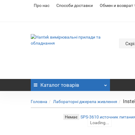
Про нас
Cпособи доставки
Обмен и возврат
Скрі
Каталог
товарів
Inst
Головна
Лабораторні джерела живлення
Немає
Loading...
Loading...