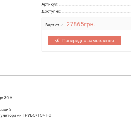
Артикул:
Доступно:
27865грн.
Вартість:
Попереднє замовлення
о 30 А
саций
егуляторами ГРУБО/ТОЧНО