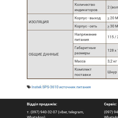
Количество
2 (во
индикаторов
Корпус - выход
>
20 М
ИЗОЛЯЦИЯ
Корпус - сеть
>
30 М
Напряжение
115 / 
питания
Габаритные
128 x
размеры
ОБЩИЕ ДАННЫЕ
Масса
3,2 кг
Комплект
Шнур 
поставки
Instek SPS-3610 источник питания
Відділ продажів:
Сервіс:
т. (097) 940-32-07 (viber, telegram,
(097) 94
WhatsApp)
WhatsA