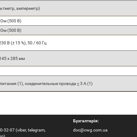
льтметр, амперметр)
Ом (500 В)
Ом (500 В)
230 В (± 15 %), 50 / 60 Гц
 145 x 285 мм
питания (1), соединительные провода
<
3 А (1)
Бухгалтерія:
0-32-07 (viber, telegram,
doc@cwg.com.ua
pp)