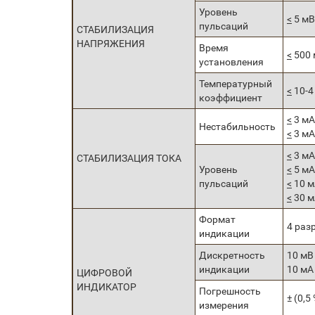
Уровень
<
5 мВ
пульсаций
СТАБИЛИЗАЦИЯ
НАПРЯЖЕНИЯ
Время
<
500 
установления
Температурный
<
10-4 
коэффициент
<
3 мА
Нестабильность
<
3 мА
<
3 мА 
СТАБИЛИЗАЦИЯ ТОКА
Уровень
<
5 мА 
пульсаций
<
10 м
<
30 м
Формат
4 раз
индикации
Дискретность
10 мВ 
индикации
10 мА 
ЦИФРОВОЙ
ИНДИКАТОР
Погрешность
± (0,5
измерения