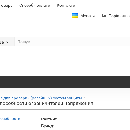
 товара
Способи оплати
Контакти
Мова
Порівнянн
зь
е для проверки (релейных) систем защиты
способности ограничителей напряжения
Рейтинг:
Бренд: