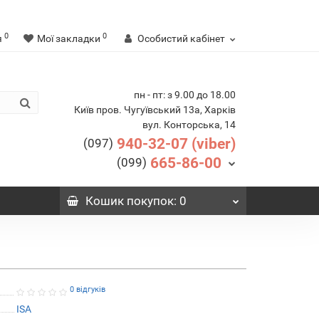
0
0
я
Мої закладки
Особистий кабінет
пн - пт: з 9.00 до 18.00
Київ пров. Чугуївський 13а, Харків
вул. Конторська, 14
940-32-07 (viber)
(097)
665-86-00
(099)
Кошик
покупок
: 0
0 відгуків
ISA