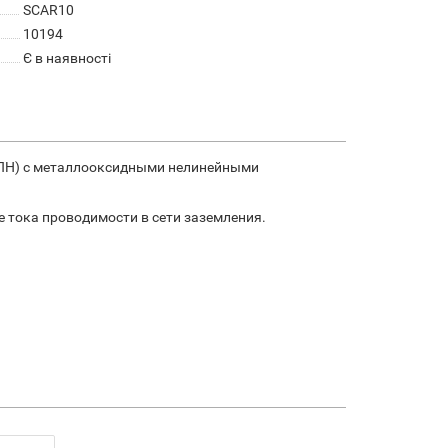
SCAR10
10194
Є в наявності
ОПН) с металлооксидными нелинейными
 тока проводимости в сети заземления.