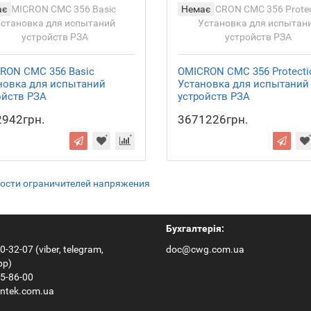
ає
Немає
RON CMC 356 Basic
OMICRON СМС 356 Protecti
новка для испытаний
Установка для испытаний
ойств РЗА
устройств РЗА
942грн.
3671226грн.
ности ограничителей напряжения
Бухгалтерія:
0-32-07 (viber, telegram,
doc@cwg.com.ua
pp)
65-86-00
ntek.com.ua