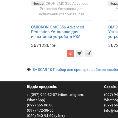
Немає
Нем
OMICRON СМС 356 Advanced
OMIC
Protection Установка для
Уста
испытаний устройств РЗА
устр
3671226грн.
3672
ISA SCAR 10 Прибор для проверки работоспособ
Відділ продажів:
Сервіс:
т. (097) 940-32-07 (viber, telegram,
(097) 94
WhatsApp)
WhatsA
(099) 665-86-00
(099) 6
(097) 472-38-56
info@ha
(050) 540-94-69 (viber)