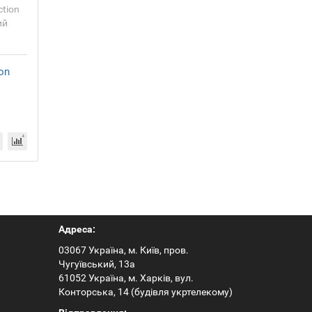
on
Адреса:
03067 Україна, м. Київ, пров.
Чугуївський, 13а
61052 Україна, м. Харків, вул.
Конторська, 14 (будівля укртелекому)