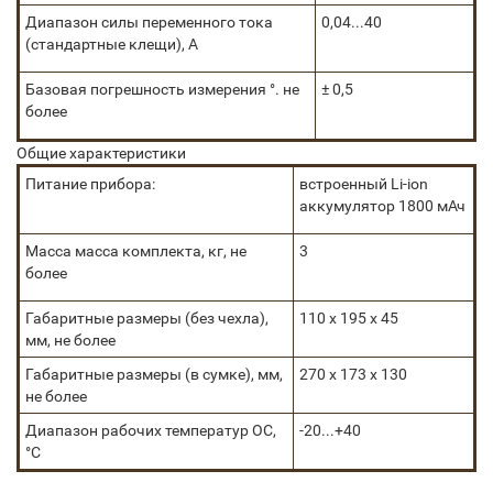
Диапазон силы переменного тока
0,04...40
(стандартные клещи), А
Базовая погрешность измерения °. не
± 0,5
более
Общие характеристики
Питание прибора:
встроенный Li-ion
аккумулятор 1800 мАч
Масса масса комплекта, кг, не
3
более
Габаритные размеры (без чехла),
110 х 195 х 45
мм, не более
Габаритные размеры (в сумке), мм,
270 х 173 х 130
не более
Диапазон рабочих температур ОС,
-20...+40
°С