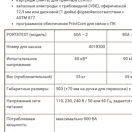
картридж (лента) для принтера ECR-05
запасные электроды: с грибовидной (VDE), сферической
12,5 мм или дисковой (1 дюйм) формойвсоответствии с
ASTM 877
программное обеспечение PrintCom для связи с ПК
PORTATEST (модель)
60A – 2
80A 
Номер для заказа
4018300
Испытательное
60 кВ*
90 к
напряжение:
Вес (приблизительный)
35 кг
39 
Габаритные размеры:
503 (+70 мм на ручки для переноски) x
Напряжение сети
110, 230, 240 В / 50 или 60 Гц, задаетс
питания
Потребляемая
максимально 900 ВА
мощность: