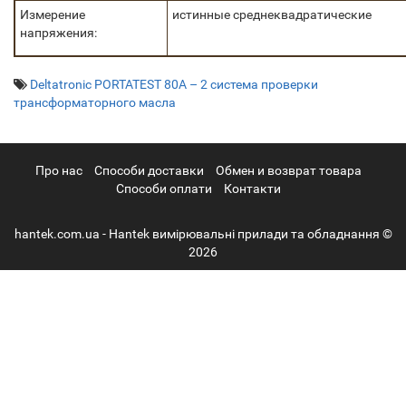
Измерение
истинные среднеквадратические
напряжения:
Deltatronic PORTATEST 80A – 2 система проверки
трансформаторного масла
Про нас
Cпособи доставки
Обмен и возврат товара
Способи оплати
Контакти
hantek.com.ua - Hantek вимірювальні прилади та обладнання ©
2026