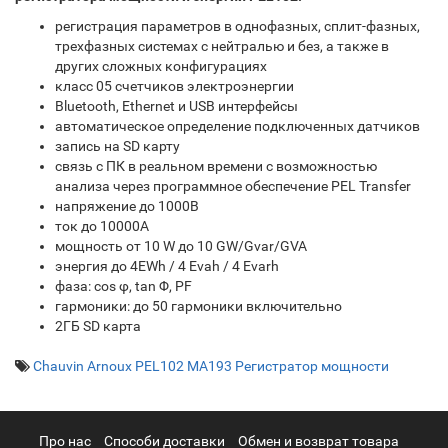
регистрация параметров в однофазных, сплит-фазных,
трехфазных системах с нейтралью и без, а также в
других сложных конфигурациях
класс 05 счетчиков электроэнергии
Bluetooth, Ethernet и USB интерфейсы
автоматическое определение подключенных датчиков
запись на SD карту
связь с ПК в реальном времени с возможностью
анализа через программное обеспечение PEL Transfer
напряжение до 1000В
ток до 10000А
мощность от 10 W до 10 GW/Gvar/GVA
энергия до 4EWh / 4 Evah / 4 Evarh
фаза: cos φ, tan Φ, PF
гармоники: до 50 гармоники включительно
2ГБ SD карта
Chauvin Arnoux PEL102 MA193 Регистратор мощности
Про нас
Cпособи доставки
Обмен и возврат товара