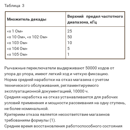
Таблица 3
Верхний предел частотного
Множитель декады
диапазона, кГц
«х 1 Ом»
25
«х 10 Ом», «х 102 Ом»
50
«х 103 Ом»
10
«х 104 Ом»
5
«х 105 Ом»
1
Рычажные переключатели выдерживают 50000 ходов от
упора до упора, имеют легкий ход и четкую фиксацию.
Норма средней наработки на отказ магазина с учетом
технического обслуживания, регламентируемого
эксплуатационной документацией, 10000 ч.
Средняя наработка на отказ устанавливается для рабочих
условий применения и мощности рассеивания на одну ступень,
не более номинальной.
Критерием отказа является несоответствие магазинов
требованиям формулы (1).
Среднее время восстановления работоспособного состояния