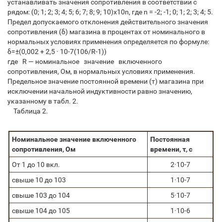
устанавливать значения сопротивления в соответствии с
рядом: (0; 1; 2; 3; 4; 5; 6; 7; 8; 9; 10)х10n, где n = -2; -1; 0; 1; 2; 3; 4; 5.
Предел допускаемого отклонения действительного значения
сопротивления (δ) магазина в процентах от номинального в
нормальных условиях применения определяется по формуле:
δ=±(0,002 + 2,5 · 10-7(106/R-1))
где R — номинальное значение включенного
сопротивления, Ом, в нормальных условиях применения.
Предельное значение постоянной времени (т) магазина при
исключении начальной индуктивности равно значению,
указанному в табл. 2.
Таблица 2.
Номинальное значение включенного
Постоянная
сопротивления, Ом
времени, τ, с
От 1 до 10 вкл.
2·10-7
свыше 10 до 103
1·10-7
cвыше 103 до 104
5·10-7
cвыше 104 до 105
1·10-6