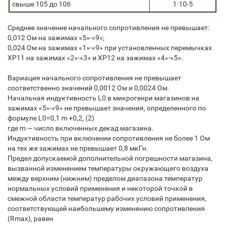
cвыше 105 до 106
1·10-5
Среднее значение начального сопротивления не превышает:
0,012 Ом на зажимах «5»-«9»;
0,024 Ом на зажимах «1»-«9» при установленных перемычках
ХР11 на зажимах «2»-«3» и ХР12 на зажимах «4»-«5».
Вариация начального сопротивления не превышает
соответственно значений 0,0012 Ом и 0,0024 Ом.
Начальная индуктивность L0 в микрогенри магазинов на
зажимах «5»-«9» не превышает значения, определенного по
формуле L0=0,1 m +0,2, (2)
где m — число включенных декад магазина.
Индуктивность при включении сопротивления не более 1 Ом
на тех же зажимах не превышает 0,8 мкГн.
Предел допускаемой дополнительной погрешности магазина,
вызванной изменением температуры окружающего воздуха
между верхним (нижним) пределом диапазона температур
нормальных условий применения и некоторой точкой в
смежной области температур рабочих условий применения,
соответствующей наибольшему изменению сопротивления
(Rmax), равен