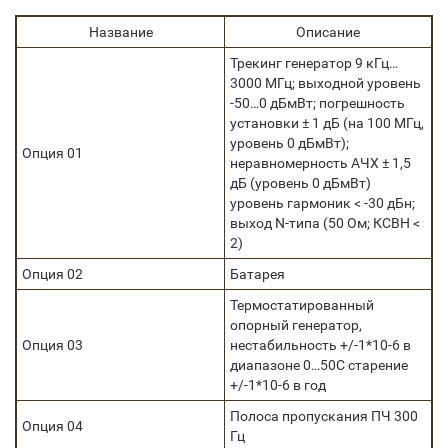
Название
Описание
Трекинг генератор 9 кГц…
3000 МГц; выходной уровень
-50…0 дБмВт; погрешность
установки ± 1 дБ (на 100 МГц,
уровень 0 дБмВт);
Опция 01
неравномерность АЧХ ± 1,5
дБ (уровень 0 дБмВт)
уровень гармоник < -30 дБн;
выход N-типа (50 Ом; КСВН <
2)
Опция 02
Батарея
Термостатированный
опорный генератор,
Опция 03
нестабильность +/-1*10-6 в
диапазоне 0…50С старение
+/-1*10-6 в год
Полоса пропускания ПЧ 300
Опция 04
Гц