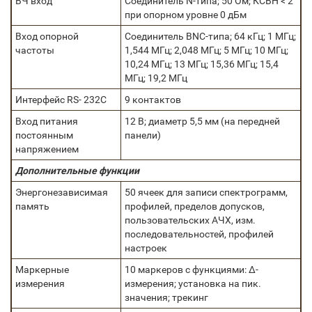
ВЧ вход
Соединитель N-типа; 50 Ом; КСВН < 2
при опорном уровне 0 дБм
Вход опорной
Соединитель BNC-типа; 64 кГц; 1 МГц;
частоты
1,544 МГц; 2,048 МГц; 5 МГц; 10 МГц;
10,24 МГц; 13 МГц; 15,36 МГц; 15,4
МГц; 19,2 МГц
Интерфейс RS- 232C
9 контактов
Вход питания
12 В; диаметр 5,5 мм (на передней
постоянным
панели)
напряжением
Дополнительные функции
Энергонезависимая
50 ячеек для записи спектрограмм,
память
профилей, пределов допусков,
пользовательских АЧХ, изм.
последовательностей, профилей
настроек
Маркерные
10 маркеров с функциями: ∆-
измерения
измерения; установка на пик.
значения; трекинг