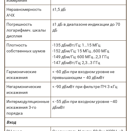
измерения
Неравномерность
±1,5 дБ
АЧХ
Погрешность
±1 дБ в диапазоне индикации до 70
логарифмич. шкалы
дБ
дисплея
Плотность
-135 дБмВт/Гц: 1…15 МГц
собственных шумов
-152 дБм/Гц: 15 МГц…600 МГц
-149 дБм/Гц: 600 МГц…2,3 ГГц
-147 дБмВт/Гц; 2,3…3 ГГц
Гармонические
< -60 дБн при входном уровне не
искажения
превышающем – 40 дБмВт
Негармонические
< -90 дБмВт при фильтре ПЧ 3 кГц
искажения
Интермодуляционные
< -55 дБн при входном уровне –40
искажения 3-го
дБмВт
порядка
Вход