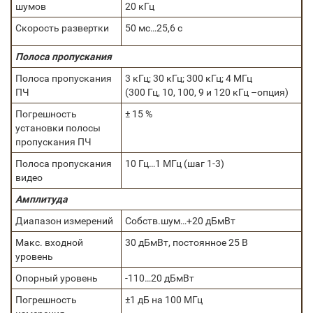
шумов
20 кГц
Скорость развертки
50 мс…25,6 с
Полоса пропускания
Полоса пропускания
3 кГц; 30 кГц; 300 кГц; 4 МГц
ПЧ
(300 Гц, 10, 100, 9 и 120 кГц –опция)
Погрешность
± 15 %
установки полосы
пропускания ПЧ
Полоса пропускания
10 Гц…1 МГц (шаг 1-3)
видео
Амплитуда
Диапазон измерений
Собств.шум…+20 дБмВт
Макс. входной
30 дБмВт, постоянное 25 В
уровень
Опорный уровень
-110…20 дБмВт
Погрешность
±1 дБ на 100 МГц