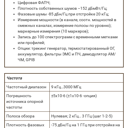
Цифровая ФАПЧ;
Плотность собственных шумов –152 дБмВт/Гц;
Фазовые шумы -85 дБн/Гц при отстройке 20 кГц;
Измерение мощности (в канале, соотн. мощностей в
смежных каналах, измерение полосы по уровню);
маркерные измерения (10 маркеров);
Запись до 100 спектрограмм с временными метками
или профилей;
Опции: трекинг генератор, термостатированный ОГ,
аккумулятор, фильтры ЭМС и ПЧ, демодулятор АМ/
ЧМ, GPIB
Частота
Частотный диапазон
9 кГц…3000 МГц
Погрешность
±5х10-6 (±1х10-6 -опция)
источника опорной
частоты
Полоса обзора
Нулевая; 2 кГц… 3 ГГц (шаг 1-2-5)
Плотность фазовых
-75 дБн/Гц на 1 ГГц при отстройке на