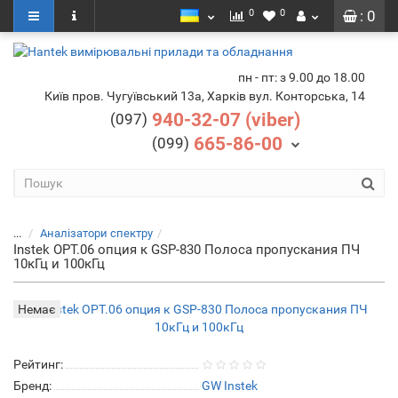
0
0
: 0
пн - пт: з 9.00 до 18.00
Київ пров. Чугуївський 13а, Харків вул. Конторська, 14
940-32-07 (viber)
(097)
665-86-00
(099)
...
Аналізатори спектру
Instek OPT.06 опция к GSP-830 Полоса пропускания ПЧ
10кГц и 100кГц
Немає
Рейтинг:
Бренд:
GW Instek