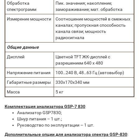
Обработка
Пик. значения; накопление;
спектрограмм
замораживание; мат. обработка
Измерение мощности
Соотношение мощностей в смежных
каналах; пропускная способность
канала связи; мощность
радиосигнала
Общие данные
Дисплей
Цветной TFT ЖК-дисплей с
разрешением 640 х 480
Напряжение питания
100…240 В, 48…63 Гц (автовыбор)
Габаритные размеры
330х170х340 мм
Масса
5 кг
Комплектация анализатора GSP-7 830
Анализатор GSP7830;
Шнур питания – 1 шт.;
Руководство по эксплуатации – 1 шт.
Дополнительные опции для анализатора спектра GSP-830
: