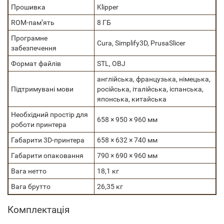
Прошивка
Klipper
ROM-пам’ять
8 ГБ
Програмне
Cura, Simplify3D, PrusaSlicer
забезпечення
Формат файлів
STL, OBJ
англійська, французька, німецька,
Підтримувані мови
російська, італійська, іспанська,
японська, китайська
Необхідний простір для
658 × 950 × 960 мм
роботи принтера
Габарити 3D-принтера
658 × 632 × 740 мм
Габарити опаковання
790 × 690 × 960 мм
Вага нетто
18,1 кг
Вага брутто
26,35 кг
Комплектація