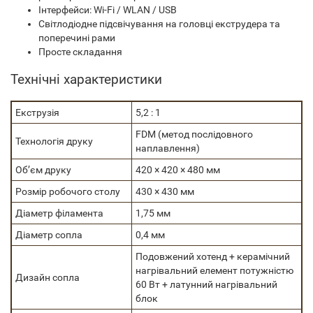
Інтерфейси: Wi-Fi / WLAN / USB
Світлодіодне підсвічування на головці екструдера та
поперечині рами
Просте складання
Технічні характеристики
Екструзія
5,2 : 1
FDM (метод послідовного
Технологія друку
наплавлення)
Об’єм друку
420 × 420 × 480 мм
Розмір робочого столу
430 × 430 мм
Діаметр філамента
1,75 мм
Діаметр сопла
0,4 мм
Подовжений хотенд + керамічний
нагрівальний елемент потужністю
Дизайн сопла
60 Вт + латунний нагрівальний
блок