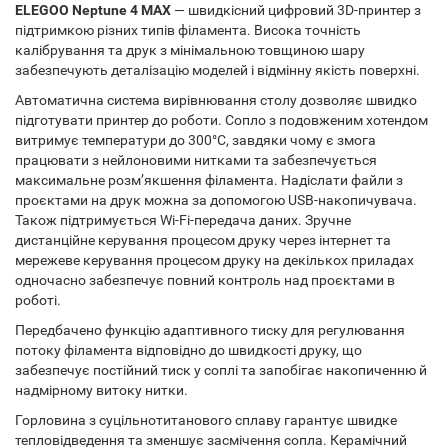
ELEGOO Neptune 4 МАХ
— швидкісний цифровий 3D-принтер з
підтримкою різних типів філамента. Висока точність
калібрування та друк з мінімальною товщиною шару
забезпечують деталізацію моделей і відмінну якість поверхні.
Автоматична система вирівнювання столу дозволяє швидко
підготувати принтер до роботи. Сопло з подовженим хотендом
витримує температури до 300°C, завдяки чому є змога
працювати з нейлоновими нитками та забезпечується
максимальне розм’якшення філамента. Надіслати файли з
проєктами на друк можна за допомогою USB-накопичувача.
Також підтримується Wi-Fi-передача даних. Зручне
дистанційне керування процесом друку через інтернет та
мережеве керування процесом друку на декількох приладах
одночасно забезпечує повний контроль над проєктами в
роботі.
Передбачено функцію адаптивного тиску для регулювання
потоку філамента відповідно до швидкості друку, що
забезпечує постійний тиск у соплі та запобігає накопиченню й
надмірному витоку нитки.
Горловина з суцільнотитанового сплаву гарантує швидке
тепловідведення та зменшує засмічення сопла. Керамічний