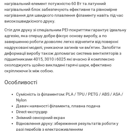
нагрівальний елемент потужністю 60 Вт та латунний
нагрівальний блок забезпечують ефективне та рівномірне
нагрівання для швидкого плавлення філаменту навіть під час
високошвидкісного друку.
Стіл для друку зі спеціальним PEI-покриттям гарантує ідеальну
адгезію, яка спершу добре фіксує основу виробу, а по
завершенню роботи дозволяє легко відчепити від поверхні
надруковані моделі, уникаючи загинів чи вм’ятин. Запобігти
деформації виробу також допомагає система вентиляторів з
підшипниками 4015, 3010 і 6025 які вчасно й комплексно
охолоджують щойно викладені гарячі шари, ефективно
скріплюючи їх між собою.
Особливості
Сумісність із філаментом: PLA / TPU / PETG / ABS / ASA /
Nylon
Давач наявності філамента, плавна подача
Direct-екструдер
Знімний сенсорний екран
Відновлення друку: збереження результатів роботи у
разі перебоїв з електроживленням