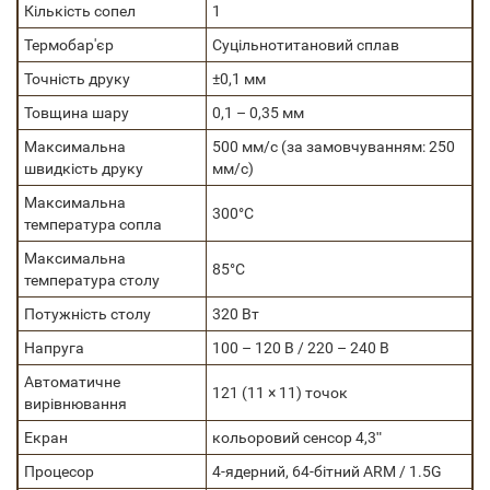
Кількість сопел
1
Термобар'єр
Суцільнотитановий сплав
Точність друку
±0,1 мм
Товщина шару
0,1 – 0,35 мм
Максимальна
500 мм/с (за замовчуванням: 250
швидкість друку
мм/с)
Максимальна
300°C
температура сопла
Максимальна
85°C
температура столу
Потужність столу
320 Вт
Напруга
100 – 120 В / 220 – 240 В
Автоматичне
121 (11 × 11) точок
вирівнювання
Екран
кольоровий сенсор 4,3ʺ
Процесор
4-ядерний, 64-бітний ARM / 1.5G