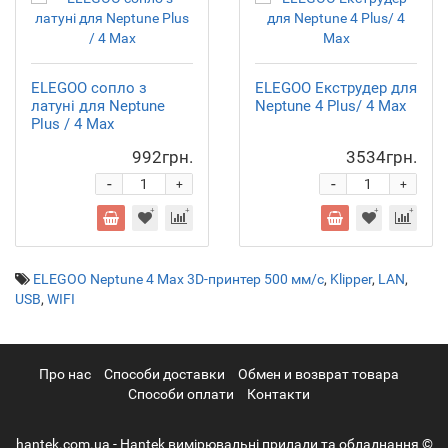
ELEGOO сопло з
ELEGOO Екструдер для
латуні для Neptune
Neptune 4 Plus/ 4 Max
Plus / 4 Max
992грн.
3534грн.
-
-
+
+
ELEGOO Neptune 4 Max 3D-принтер 500 мм/с
,
Klipper
,
LAN
,
USB
,
WIFI
Про нас
Cпособи доставки
Обмен и возврат товара
Способи оплати
Контакти
hantek.com.ua - Hantek вимірювальні прилади та обладнання ©