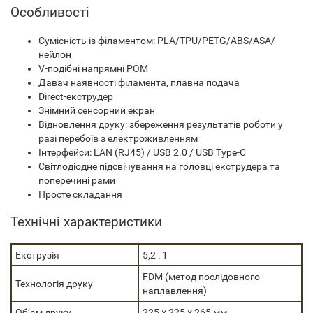
Особливості
Сумісність із філаментом: PLA/TPU/PETG/ABS/ASA/
нейлон
V-подібні напрямні POM
Давач наявності філамента, плавна подача
Direct-екструдер
Знімний сенсорний екран
Відновлення друку: збереження результатів роботи у
разі перебоїв з електроживленням
Інтерфейси: LAN (RJ45) / USB 2.0 / USB Type-C
Світлодіодне підсвічування на головці екструдера та
поперечині рами
Просте складання
Технічні характеристики
Екструзія
5,2 : 1
FDM (метод послідовного
Технологія друку
наплавлення)
Об’єм друку
225 × 225 × 265 мм