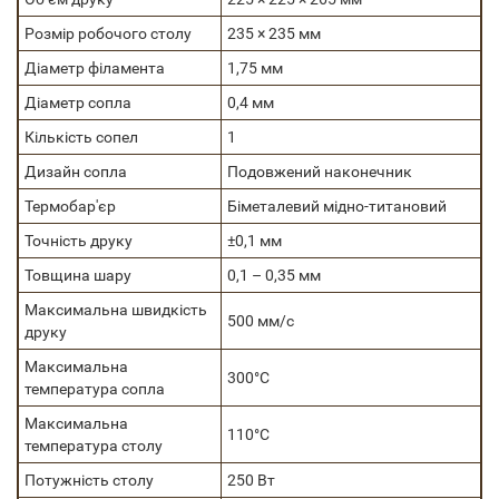
Розмір робочого столу
235 × 235 мм
Діаметр філамента
1,75 мм
Діаметр сопла
0,4 мм
Кількість сопел
1
Дизайн сопла
Подовжений наконечник
Термобар'єр
Біметалевий мідно-титановий
Точність друку
±0,1 мм
Товщина шару
0,1 – 0,35 мм
Максимальна швидкість
500 мм/с
друку
Максимальна
300°C
температура сопла
Максимальна
110°C
температура столу
Потужність столу
250 Вт