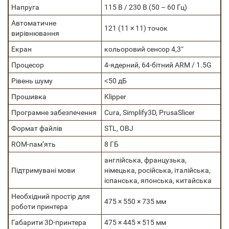
Напруга
115 В / 230 В (50 – 60 Гц)
Автоматичне
121 (11 × 11) точок
вирівнювання
Екран
кольоровий сенсор 4,3ʺ
Процесор
4-ядерний, 64-бітний ARM / 1.5G
Рівень шуму
˂50 дБ
Прошивка
Klipper
Програмне забезпечення
Cura, Simplify3D, PrusaSlicer
Формат файлів
STL, OBJ
ROM-пам’ять
8 ГБ
англійська, французька,
Підтримувані мови
німецька, російська, італійська,
іспанська, японська, китайська
Необхідний простір для
475 × 550 × 735 мм
роботи принтера
Габарити 3D-принтера
475 × 445 × 515 мм