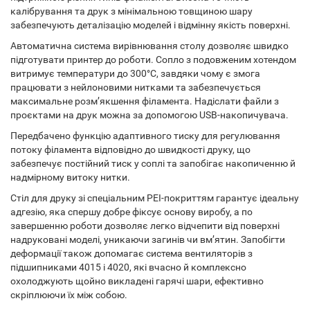
калібрування та друк з мінімальною товщиною шару
забезпечують деталізацію моделей і відмінну якість поверхні.
Автоматична система вирівнювання столу дозволяє швидко
підготувати принтер до роботи. Сопло з подовженим хотендом
витримує температури до 300°C, завдяки чому є змога
працювати з нейлоновими нитками та забезпечується
максимальне розм’якшення філамента. Надіслати файли з
проєктами на друк можна за допомогою USB-накопичувача.
Передбачено функцію адаптивного тиску для регулювання
потоку філамента відповідно до швидкості друку, що
забезпечує постійний тиск у соплі та запобігає накопиченню й
надмірному витоку нитки.
Стіл для друку зі спеціальним PEI-покриттям гарантує ідеальну
адгезію, яка спершу добре фіксує основу виробу, а по
завершенню роботи дозволяє легко відчепити від поверхні
надруковані моделі, уникаючи загинів чи вм’ятин. Запобігти
деформації також допомагає система вентиляторів з
підшипниками 4015 і 4020, які вчасно й комплексно
охолоджують щойно викладені гарячі шари, ефективно
скріплюючи їх між собою.