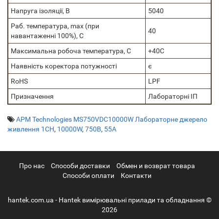
Напруга ізоляції, В
5040
Раб. температура, max (при
40
навантаженні 100%), C
Максимальна робоча температура, C
+40C
Наявність коректора потужності
є
RoHS
LPF
Призначення
Лабораторні ІП
APM Technologies MS750VDC10000W Лабораторне джерело
живлення 1CH
,
10000W
,
750В
,
55А
Про нас
Cпособи доставки
Обмен и возврат товара
Способи оплати
Контакти
hantek.com.ua - Hantek вимірювальні прилади та обладнання ©
2026