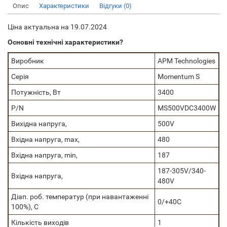
Опис
Характеристики
Відгуки (0)
Ціна актуальна на 19.07.2024
Основні технічні характеристики?
Виробник
APM Technologies
Серія
Momentum S
Потужність, Вт
3400
P/N
MS500VDC3400W
Вихідна напруга,
500V
Вхідна напруга, max,
480
Вхідна напруга, min,
187
187-305V/340-
Вхідна напруга,
480V
Діап. роб. температур (при навантаженні
0/+40C
100%), C
Кількість виходів
1