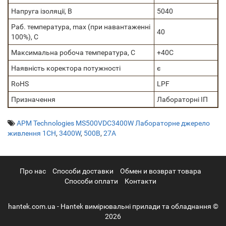
Напруга ізоляції, В
5040
Раб. температура, max (при навантаженні
40
100%), C
Максимальна робоча температура, C
+40C
Наявність коректора потужності
є
RoHS
LPF
Призначення
Лабораторні ІП
APM Technologies MS500VDC3400W Лабораторне джерело
живлення 1CH
,
3400W
,
500В
,
27А
Про нас
Cпособи доставки
Обмен и возврат товара
Способи оплати
Контакти
hantek.com.ua - Hantek вимірювальні прилади та обладнання ©
2026