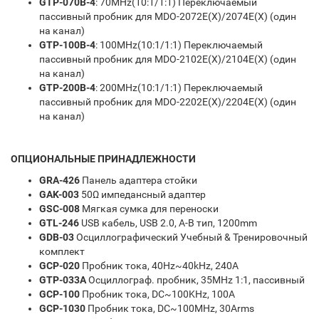
GTP-070B-4
: 70MHz(10:1/1:1) Переключаемый
пассивный пробник для MDO-2072E(X)/2074E(X) (один
на канал)
GTP-100B-4
: 100MHz(10:1/1:1) Переключаемый
пассивный пробник для MDO-2102E(X)/2104E(X) (один
на канал)
GTP-200B-4
: 200MHz(10:1/1:1) Переключаемый
пассивный пробник для MDO-2202E(X)/2204E(X) (один
на канал)
ОПЦИОНАЛЬНЫЕ ПРИНАДЛЕЖНОСТИ
GRA-426
Панель адаптера стойки
GAK-003
50Ω импедансный адаптер
GSC-008
Мягкая сумка для переноски
GTL-246
USB кабель, USB 2.0, A-B тип, 1200mm
GDB-03
Осциллографический Учебный & Тренировочный
комплект
GCP-020
Пробник тока, 40Hz~40kHz, 240A
GTP-033A
Осциллограф. пробник, 35MHz 1:1, пассивный
GCP-100
Пробник тока, DC~100KHz, 100A
GCP-1030
Пробник тока, DC~100MHz, 30Arms