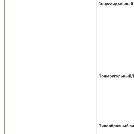
Синусоидальный 
Прямоугольный/
Пилообразный си