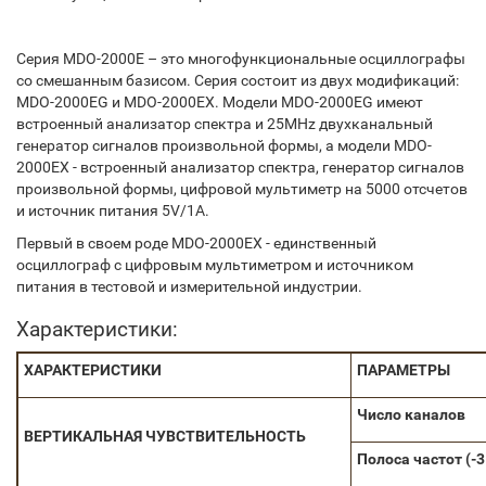
Серия MDO-2000E – это многофункциональные осциллографы
со смешанным базисом. Серия состоит из двух модификаций:
MDO-2000EG и MDO-2000EX. Модели MDO-2000EG имеют
встроенный анализатор спектра и 25MHz двухканальный
генератор сигналов произвольной формы, а модели MDO-
2000EX - встроенный анализатор спектра, генератор сигналов
произвольной формы, цифровой мультиметр на 5000 отсчетов
и источник питания 5V/1A.
Первый в своем роде MDO-2000EX - единственный
осциллограф с цифровым мультиметром и источником
питания в тестовой и измерительной индустрии.
Характеристики:
ХАРАКТЕРИСТИКИ
ПАРАМЕТРЫ
Число каналов
ВЕРТИКАЛЬНАЯ
ЧУВСТВИТЕЛЬНОСТЬ
Полоса
частот
(-3