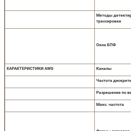
Методы
детекти
трассировки
Окна БПФ
ХАРАКТЕРИСТИКИ
AWG
Каналы
Частота дискрет
Разрешение по в
Макс. частота