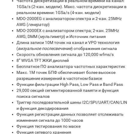
Частота дискретизации в реальном времени на канал:
1GSa/s (2-кан. модели). Макс. частота дискретизации в
реальном времени: 1GSa/s (4-кан. модели)
MDO-2000EG c анализатором спектра и 2-кан. 25MHz
AWG (
генератор
)
MDO-2000EX c анализатором спектра; 2-кан. 25MHz
AWG; DMM (
мультиметр
) и Источник питания
Длина записи 10M точек на канал и VPO технология
(
визуальное послесвечение
) отображения сигнала
Скорость обновления сигнала до 120,000 wfms/s
8” WVGA TFT ЖКИ дисплей
Бесплатное ПО анализатора частотных характеристик
Макс. 1M точек БПФ обеспечивает более высокое
разрешение измерений в частотном базисе
Функции фильтрации High Pass, Low Pass и Band Pass
29,000 секций сегментированной памяти и функция
поиска сигналов
Триггер последовательной шины I2C/SPI/UART/CAN/LIN
и функция декодирования
Функция регистрации данных позволяет отслеживать
изменения сигнала до 1000 часов
Функция тестирования по маске
Функция сетевого хранения