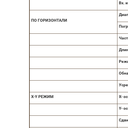
Вх. 
Диа
ПО ГОРИЗОНТАЛИ
Пог
Част
Длин
Реж
Обна
Уср
X-Y РЕЖИМ
X- о
Y- о
Сдви