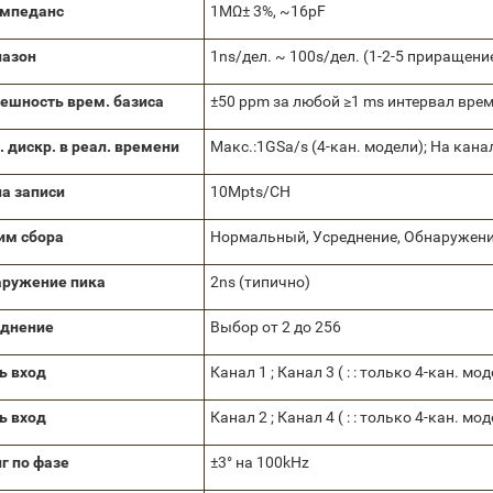
импеданс
1MΩ± 3%, ~16pF
пазон
1ns/дел. ~ 100s/дел. (1-2-5 приращени
решность
врем. базиса
±50 ppm за любой ≥1 ms интервал вре
. дискр. в реал. времени
Макс.:1GSa/s (4-кан. модели); На канал
а записи
10Mpts/CH
им сбора
Нормальный, Усреднение, Обнаружени
ружение пика
2ns (типично)
еднение
Выбор от 2 до 256
сь вход
Канал 1 ; Канал 3 ( : : только 4-кан. мо
сь вход
Канал 2 ; Канал 4 ( : : только 4-кан. мо
г по фазе
±3° на 100kHz