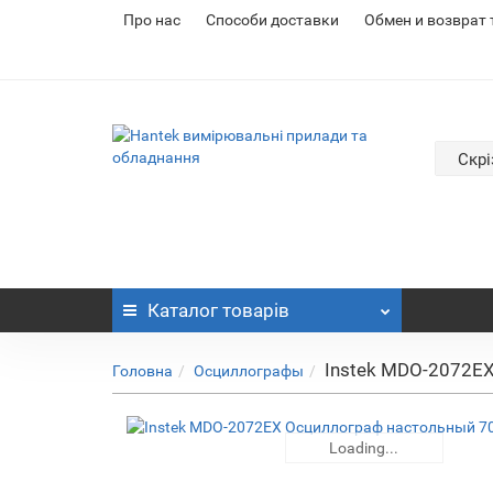
Про нас
Cпособи доставки
Обмен и возврат
Скрі
Каталог
товарів
Instek MDO-2072EX
Головна
Осциллографы
Loading...
Loading...