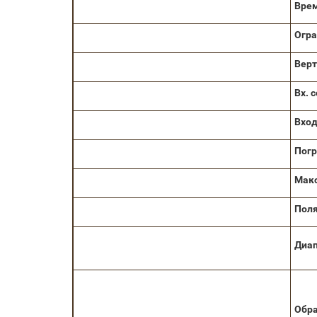
Врем
Огра
Верт
Вх. 
Вход
Погр
Макс
Поля
Диа
Обра