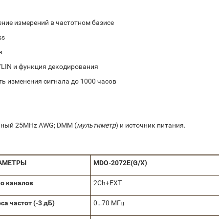
ние измерений в частотном базисе
ss
в
/LIN и функция декодирования
ь изменения сигнала до 1000 часов
ьный 25MHz AWG; DMM (
мультиметр
) и источник питания.
АМЕТРЫ
MDO-2072E(G/X)
о каналов
2Ch+EXT
оса
частот
(-3 дБ)
0…70 МГц