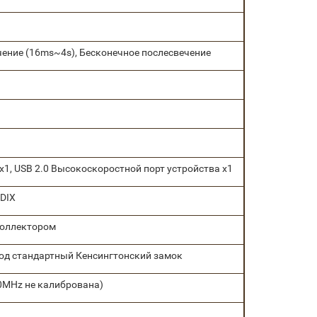
чение (16ms~4s), Бесконечное послесвечение
x1, USB 2.0 Высокоскоростной порт устройства x1
MDIX
коллектором
под стандартный Кенсингтонский замок
0MHz не калибрована)