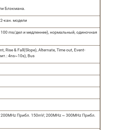
ли Блэкмана.
о 2-кан. модели
100 ms/дел и медленнее), нормальный, одиночная
t, Rise & Fall(Slope), Alternate, Time out, Event-
ит.: 4ns~10s), Bus
 200MHz Прибл. 150mV; 200MHz ~ 300MHz Прибл.