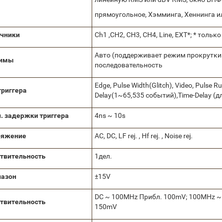
прямоугольное, Хэмминга, Хеннинга и
чники
Ch1 ,CH2, CH3, CH4, Line, EXT*; * тольк
Авто (поддерживает режим прокрутки 
имы
последовательность
Edge, Pulse Width(Glitch), Video, Pulse Run
триггера
Delay(1~65,535 событий),Time-Delay (дл
. задержки триггера
4ns ~ 10s
ряжение
AC, DC, LF rej. , Hf rej. , Noise rej.
твительность
1дел.
пазон
±15V
DC ~ 100MHz Прибл. 100mV; 100MHz ~
твительность
150mV