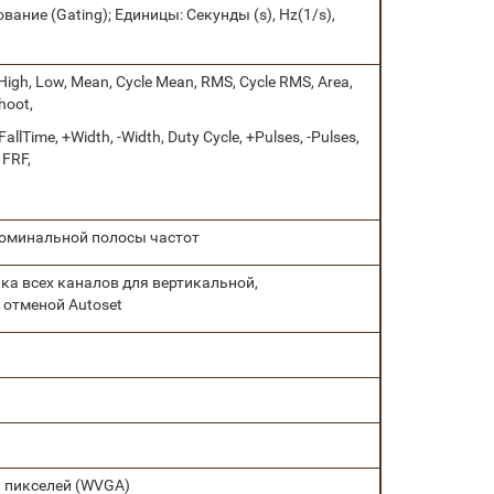
ние (Gating); Единицы: Секунды (s), Hz(1/s),
High, Low, Mean, Cycle Mean, RMS, Cycle RMS, Area,
hoot,
allTime, +Width, -Width, Duty Cycle, +Pulses, -Pulses,
 FRF,
 номинальной полосы частот
ка всех каналов для вертикальной,
 отменой Autoset
и пикселей (WVGA)