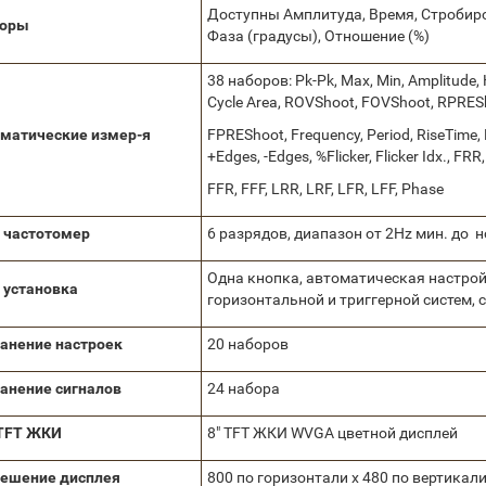
Доступны Амплитуда, Время, Стробирова
соры
Фаза (градусы), Отношение (%)
38 наборов: Pk-Pk, Max, Min, Amplitude, 
Cycle Area, ROVShoot, FOVShoot, RPRES
матические измер-я
FPREShoot, Frequency, Period, RiseTime, F
+Edges, -Edges, %Flicker, Flicker Idx., FRR,
FFR, FFF, LRR, LRF, LFR, LFF, Phase
 частотомер
6 разрядов, диапазон от 2Hz мин. до
Одна кнопка, автоматическая настрой
 установка
горизонтальной и триггерной систем, с
анение настроек
20 наборов
анение сигналов
24 набора
 TFT ЖКИ
8" TFT ЖКИ WVGA цветной дисплей
ешение дисплея
800 по горизонтали x 480 по вертикал