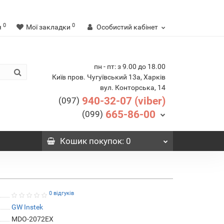
0
0
я
Мої закладки
Особистий кабінет
пн - пт: з 9.00 до 18.00
Київ пров. Чугуївський 13а, Харків
вул. Конторська, 14
940-32-07 (viber)
(097)
665-86-00
(099)
Кошик
покупок
: 0
0 відгуків
GW Instek
MDO-2072EX