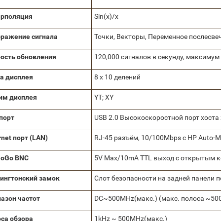
ерполяция
Sin(x)/x
ражение сигнала
Точки, Векторы, Переменное послесве
ость обновления
120,000 сигналов в секунду, максимум
а дисплея
8 x 10 делений
им дисплея
YT; XY
порт
USB 2.0 Высокоскоростной порт хоста 
rnet порт (LAN)
RJ-45 разъём, 10/100Mbps с HP Auto-
NoGo BNC
5V Max/10mA TTL выход с открытым 
ингтонский замок
Слот безопасности на задней панели 
азон частот
DC~500MHz(макс.) (макс. полоса ~50
са обзора
1kHz ~ 500MHz(макс.)