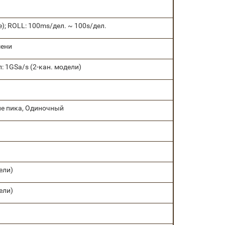
е); ROLL: 100ms/дел. ~ 100s/дел.
мени
: 1GSa/s (2-кан. модели)
е пика, Одиночный
дели)
дели)