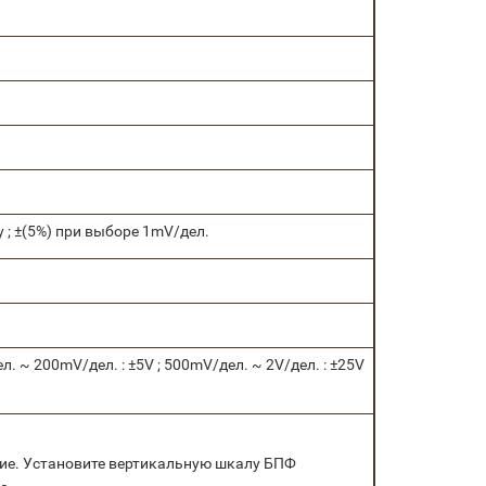
 ; ±(5%) при выборе 1mV/дел.
л. ~ 200mV/дел. : ±5V ; 500mV/дел. ~ 2V/дел. : ±25V
чение. Установите вертикальную шкалу БПФ
-