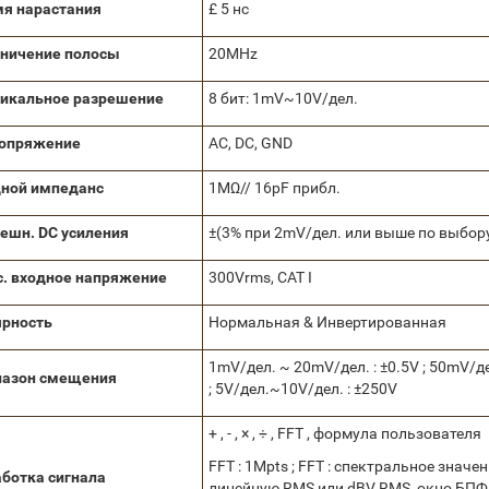
я нарастания
£ 5 нс
ничение полосы
20MHz
икальное разрешение
8 бит: 1mV~10V/дел.
сопряжение
AC, DC, GND
ной импеданс
1MΩ// 16pF прибл.
ешн. DC усиления
±(3% при 2mV/дел. или выше по выбору
. входное напряжение
300Vrms, CAT I
рность
Нормальная & Инвертированная
1mV/дел. ~ 20mV/дел. : ±0.5V ; 50mV/де
пазон смещения
; 5V/дел.~10V/дел. : ±250V
+ , - , × , ÷ , FFT , формула пользователя
FFT : 1Mpts ; FFT : спектральное зна
ботка сигнала
линейную RMS или dBV RMS, окно БПФ 