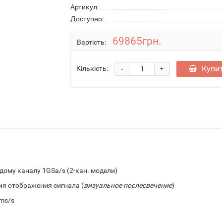
Артикул:
Доступно:
69865грн.
Вартість:
-
Купи
Кількість:
+
ому каналу 1GSa/s (2-кан. модели)
ия отображения сигнала (
визуальное послесвечение
)
ms/s