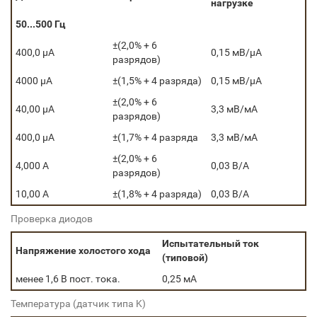
нагрузке
50...500 Гц
±(2,0% + 6
400,0 μА
0,15 мВ/
μ
А
разрядов)
4000 μА
±(1,5% + 4 разряда)
0,15 мВ/
μ
А
±(2,0% + 6
40,00 μА
3,3 мВ/мА
разрядов)
400,0 μА
±(1,7% + 4 разряда
3,3 мВ/мА
±(2,0% + 6
4,000 А
0,03 В/А
разрядов)
10,00 А
±(1,8% + 4 разряда)
0,03 В/А
Проверка диодов
Испытательный ток
Напряжение холостого хода
(типовой)
менее 1,6 В пост. тока.
0,25 мА
Температура (датчик типа K)