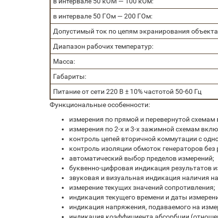
в интервале 50 кОМ — 100 кОм:
в интервале 50 ГОм — 200 ГОм:
Допустимый ток по цепям экранирования объекта
Диапазон рабочих температур:
Масса:
Габариты:
Питание от сети 220 В ± 10% частотой 50-60 Гц
Функциональные особенности:
измерения по прямой и перевернутой схемам
измерения по 2-х и 3-х зажимной схемам вклю
контроль цепей вторичной коммутации с одн
контроль изоляции обмоток генераторов без 
автоматический выбор пределов измерений;
буквенно-цифровая индикация результатов и
звуковая и визуальная индикация наличия н
измерение текущих значений сопротивления;
индикация текущего времени и даты измерени
индикация напряжения, подаваемого на изме
индикация коэффициента абсорбции (отношени