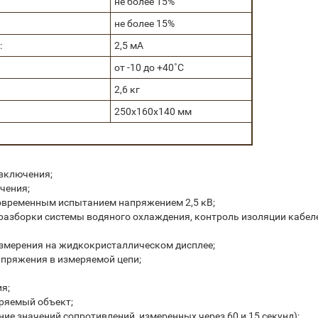
не более 15%
не более 15%
:
2,5 мА
от -10 до +40˚С
2,6 кг
250х160х140 мм
 включения;
чения;
овременным испытанием напряжением 2,5 кВ;
разборки системы водяного охлаждения, контроль изоляции кабел
змерения на жидкокристаллическом дисплее;
апряжения в измеряемой цепи;
я;
ряемый объект;
е значений сопротивлений, измеренных через 60 и 15 секунд);