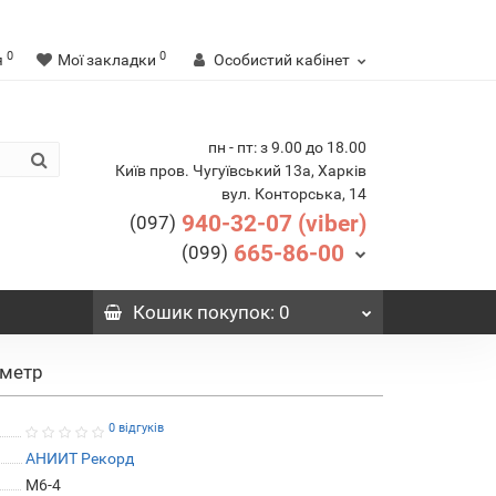
0
0
я
Мої закладки
Особистий кабінет
пн - пт: з 9.00 до 18.00
Київ пров. Чугуївський 13а, Харків
вул. Конторська, 14
940-32-07 (viber)
(097)
665-86-00
(099)
Кошик
покупок
: 0
мметр
0 відгуків
АНИИТ Рекорд
М6-4