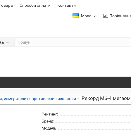
 товара
Способи оплати
Контакти
Мова
Порівнянн
зь
Рекорд М6-4 мегао
, измерители сопротивления изоляции
Рейтинг:
Бренд:
Модель: