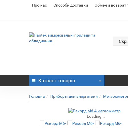
Про нас
Cпособи доставки
Обмен и возврат
Скрі
Каталог
товарів
Головна
Приборы для энергетики
Мегаомметры
Loading...
Loading...