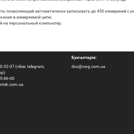
ти, позволяющей автоматически записывать до 450 измерений с у
кания в измеряемой цепи;
й на персональный компьютер.
Бухгалтерія:
0-32-07 (viber, telegram,
doc@cwg.com.ua
pp)
65-86-00
ntek.com.ua