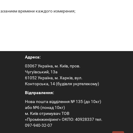
казанием времени каждого измерения;
Адреса:
03067 Україна, м. Київ, пров.
Чугуївський, 13а
61052 Україна, м. Харків, вул.
Конторська, 14 (будівля укртелекому)
Відправлення:
Нова пошта відділення № 135 (до 10кг)
або №6 (понад 10кг)
м. Київ отримувач ТОВ
«Промінжиніринг» ОКПО: 40928337 тел.
097-940-32-07